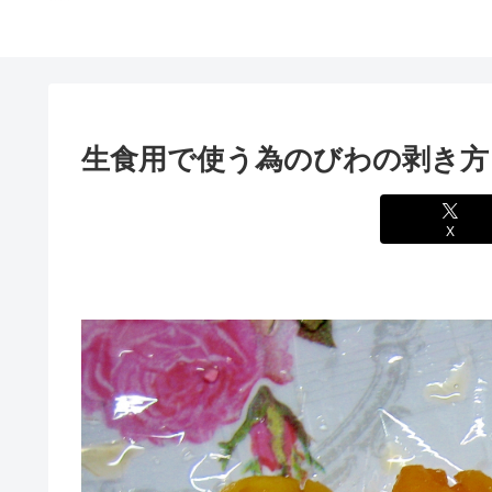
生食用で使う為のびわの剥き方
X