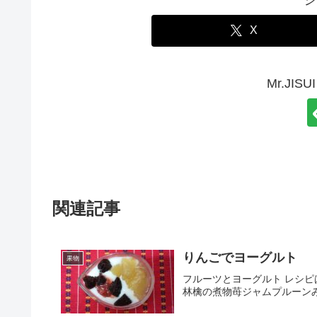
X
Mr.JI
関連記事
りんごでヨーグルト
果物
フルーツとヨーグルト レシピは
林檎の煮物苺ジャムプルーン