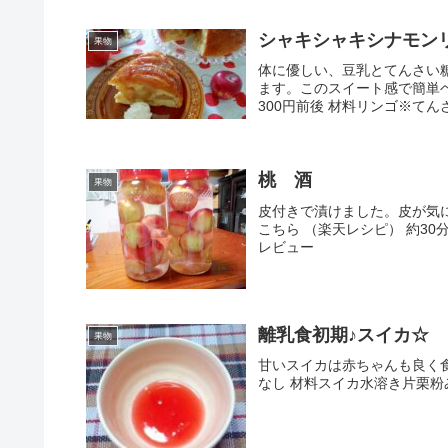
シャキシャキシナモン
果物
体に優しい、豆乳とてんさい
ます。このスイート感で簡単ヘ
300円前後 材料リンゴ※てん
桃 酒
果物
皮付きで漬けました。皮が気
こちら （楽天レシピ） 約30
レビュー
離乳食初期♪スイカ☆
果物
甘いスイカは赤ちゃんも良く食
なし 材料スイカ水溶き片栗