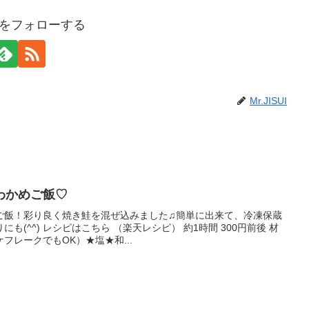
SUIをフォローする
Mr.JISUI
わかめご飯♡
ご飯！彩り良く焼き鮭を混ぜ込みました♫簡単に出来て、冷凍保蔵
も(^^) レシピはこちら （楽天レシピ） 約1時間 300円前後 材
フレークでもOK）★塩★和...