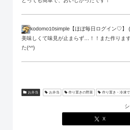
とっても簡単で、おいしかったです！
kodomo10simple【ほぼ毎日ログイン♡】
(
美味しくて味見が止まらず…！！また作りま
た(^^)
お弁当
お弁当
作り置きの野菜
作り置き・冷凍
シ
X