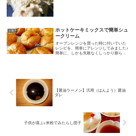
10分 300円前後 材料○バナナ○生クリーム
○牛乳○砂糖○バニラエッセンスチョコレ
ートクッキーみんなのレビュー
ホットケーキミックスで簡単シュ
お菓子
ークリーム
オーブンレンジを買った時に付いていた
レシピを、簡単にアレンジしてみました♪
簡単に、しかも失敗なくしっかり膨らみ
ますよ☆ レシピはこちら （楽天レシピ）
約1時間 300円前後 材料水マーガリンホ
ットケーキミックス卵みんなのレビュー
【醤油ラーメン】汎用（はんよう）醤油
ダレ
子供が喜ぶ♪米粉でみたらし団子