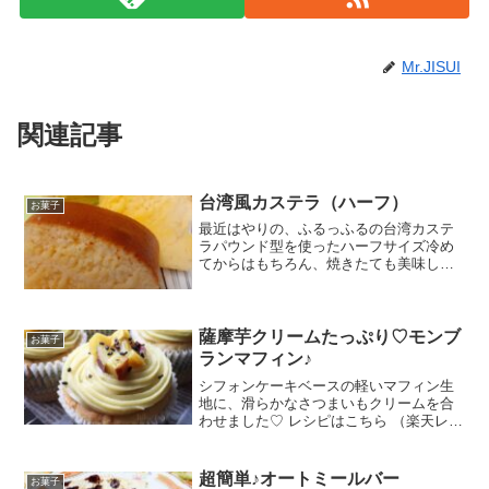
Mr.JISUI
関連記事
台湾風カステラ（ハーフ）
お菓子
最近はやりの、ふるっふるの台湾カステ
ラパウンド型を使ったハーフサイズ冷め
てからはもちろん、焼きたても美味しい
ですよ レシピはこちら （楽天レシピ）
約1時間 300円前後 材料18cｍパウンド型
サラダ油ハチミツ塩薄力粉牛乳卵砂糖み
んなのレビ...
薩摩芋クリームたっぷり♡モンブ
お菓子
ランマフィン♪
シフォンケーキベースの軽いマフィン生
地に、滑らかなさつまいもクリームを合
わせました♡ レシピはこちら （楽天レシ
ピ） 約1時間 300円前後 材料(クリーム)柔
らかくしたさつまいも柔らかくしたバタ
ー.砂糖.牛乳生クリーム(なければ牛乳で
超簡単♪オートミールバー
お菓子