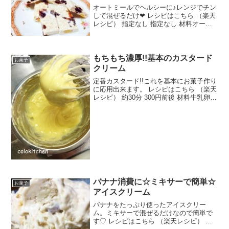
＋５...
オートミールでヘルシーに♪レンジでチン
して混ぜるだけ❤︎ レシピはこちら （楽天
レシピ） 指定なし 指定なし 材料オート
ミールマシュマロアーモンドレーズンみ
んなのレビュー
もちもち濃厚!!基本のカスタード
お菓子
クリーム
定番カスタード!!これを基本にお菓子作り
に応用出来ます。 レシピはこちら （楽天
レシピ） 約30分 300円前後 材料牛乳卵黄
砂糖薄力粉みんなのレビュー
バナナ消費に☆ミキサーで簡単☆
お菓子
アイスクリーム
バナナをたっぷり使ったアイスクリー
ム。ミキサーで混ぜるだけなので簡単で
す♡ レシピはこちら （楽天レシピ） 約