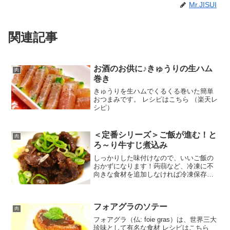
Mr.JISUI
関連記事
お酒のお供に♪きゅうりの生ハム
肉
巻き
きゅうりを生ハムでくるくる巻いた簡単
おつまみです。 レシピはこちら （楽天レ
シピ）
＜定番シリーズ＞ご飯が進む！と
肉
ろ～り牛すじ煮込み
しっかりした味付けなので、いいご飯の
おかずになります！蒟蒻など、冷凍に不
向きな食材を追加しなければ冷凍保存も
できますよ。 レシピはこちら （楽天レシ
ピ） 1時間以上 1,000円前後 材料牛すじ
醤油、砂糖酒水生姜チューブみんなのレ
フォアグラのソテー
ビュー
肉
フォアグラ（仏: foie gras）は、世界三大
珍味として有名な食材 レシピはこちら