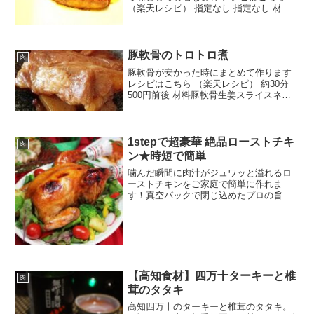
（楽天レシピ） 指定なし 指定なし 材料
フォアグラバルサミコ酢醤油はちみつ塩
コショウみんなのレビュー
豚軟骨のトロトロ煮
肉
豚軟骨が安かった時にまとめて作ります
レシピはこちら （楽天レシピ） 約30分
500円前後 材料豚軟骨生姜スライスネギ
の青い部分酒・みりん醤油砂糖こんにゃ
くみんなのレビュー
1stepで超豪華 絶品ローストチキ
肉
ン★時短で簡単
噛んだ瞬間に肉汁がジュワッと溢れるロ
ーストチキンをご家庭で簡単に作れま
す！真空パックで閉じ込めたプロの旨み
を堪能してみて下さい♪ レシピはこちら
（楽天レシピ） 約15分 3,000円前後 材料
ローストチキン特撰丸蒸し焼きみんなの
レビュー
【高知食材】四万十ターキーと椎
肉
茸のタタキ
高知四万十のターキーと椎茸のタタキ。