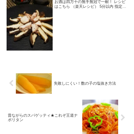
お酒は四万十の無手無冠で一献！ レシピ
はこちら （楽天レシピ） 5分以内 指定な
し 材料しいたけ四万十ターキー塩、黒胡
椒ポン酢みんなのレビュー
失敗しにくい！数の子の塩抜き方法
昔ながらのスパゲッティ★これぞ王道ナ
ポリタン