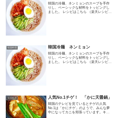
韓国の冷麺、ネンミョンのスープを手作
りし、ベーシックな材料をトッピングし
ました。 レシピはこちら （楽天レシピ）
約10分 300円前後 材料冷麺きゅうりキム
チ卵☆鶏がらスープの素☆水☆酢☆砂糖
☆醤油☆おろしにんにくみんなのレビュ
ー
韓国冷麺 ネンミョン
韓国料理
韓国の冷麺、ネンミョンのスープを手作
りし、ベーシックな材料をトッピングし
ました。 レシピはこちら （楽天レシピ）
約10分 300円前後 材料冷麺きゅうりキム
チ卵☆鶏がらスープの素☆水☆酢☆砂糖
☆醤油☆おろしにんにくみんなのレビュ
ー
人気No.1チゲ！ 「かに天醤鍋」
韓国料理
韓国のテレビを見ているとチゲの人気
No.1は「かにチゲ」のようで、みんな夢
中になってカニを頬張っています。キム
チで味付けをしたズワイガニの天醤鍋で