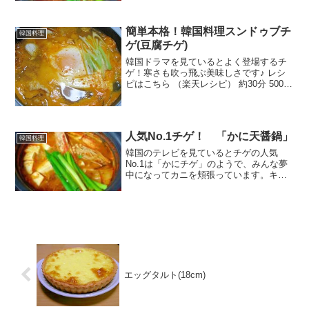
す。 レシピはこちら （楽天レシピ） 約
30分 指定なし 材料ズワイガニ(殻付脚肉)
豆腐白菜く...
簡単本格！韓国料理スンドゥブチ
韓国料理
ゲ(豆腐チゲ)
韓国ドラマを見ているとよく登場するチ
ゲ！寒さも吹っ飛ぶ美味しさです♪ レシ
ピはこちら （楽天レシピ） 約30分 500円
前後 材料豆腐キムチあさり豚バラ肉卵長
ネギ水★コチュジャン★鶏ガラスープの
素ゴマ油みんなのレビュー
人気No.1チゲ！ 「かに天醤鍋」
韓国料理
韓国のテレビを見ているとチゲの人気
No.1は「かにチゲ」のようで、みんな夢
中になってカニを頬張っています。キム
チで味付けをしたズワイガニの天醤鍋で
す。 レシピはこちら （楽天レシピ） 約
30分 指定なし 材料ズワイガニ(殻付脚肉)
豆腐白菜く...
エッグタルト(18cm)