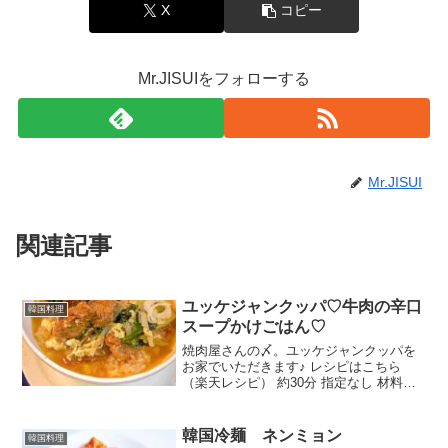
X
コピー
Mr.JISUIをフォローする
Mr.JISUI
関連記事
ユッケジャンクッパ♡牛肉の辛口
韓国料理
スープかけごはん♡
焼肉屋さんの〆。ユッケジャンクッパを
お家でいただきます♪ レシピはこちら
（楽天レシピ） 約30分 指定なし 材料牛
肉(焼き肉用or切り落とし)◇醤油◇塩◇砂
糖◇ごま油◇にんにく(すりおろし)◇コチ
ュジャンビーフコンソメ (牛だしの素)水
韓国冷麺 ネンミョン
韓国料理
小...