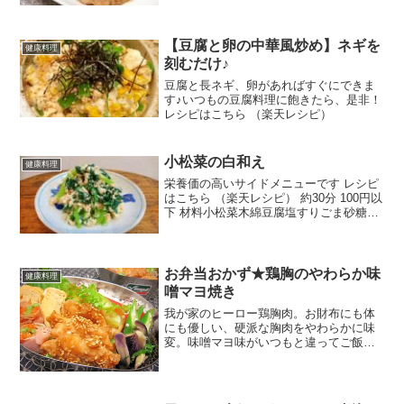
【豆腐と卵の中華風炒め】ネギを
健康料理
刻むだけ♪
豆腐と長ネギ、卵があればすぐにできま
す♪いつもの豆腐料理に飽きたら、是非！
レシピはこちら （楽天レシピ）
小松菜の白和え
健康料理
栄養価の高いサイドメニューです レシピ
はこちら （楽天レシピ） 約30分 100円以
下 材料小松菜木綿豆腐塩すりごま砂糖醤
油みんなのレビュー
お弁当おかず★鶏胸のやわらか味
健康料理
噌マヨ焼き
我が家のヒーロー鶏胸肉。お財布にも体
にも優しい、硬派な胸肉をやわらかに味
変。味噌マヨ味がいつもと違ってご飯が
進む事間違いなしです(´∀｀*) レシピはこ
ちら （楽天レシピ） 1時間以上 100円以
下 材料鶏胸肉（大）☆酒☆片栗粉★味噌
★マヨ...