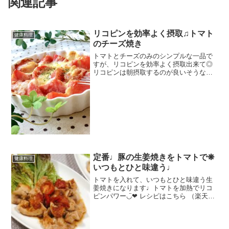
関連記事
リコピンを効率よく摂取♫トマト
健康料理
のチーズ焼き
トマトとチーズのみのシンプルな一品で
すが、リコピンを効率よく摂取出来て◎
リコピンは朝摂取するのが良いそうなの
で、朝食におススメです(*´꒳`*) レシピは
こちら （楽天レシピ） 5分以内 100円以
下 材料トマトナチュラルチーズパセリ(あ
れ...
定番♩豚の生姜焼きをトマトで❋
健康料理
いつもとひと味違う♩
トマトを入れて、いつもとひと味違う生
姜焼きになります♩トマトを加熱でリコ
ピンパワー◡̈❤︎ レシピはこちら （楽天レ
シピ） 約15分 500円前後 材料豚ロース薄
切り肉サラダ油(炒め用)プチトマト◆生姜
すり下ろし◆酒◆みりん◆しょうゆサニ
ー...