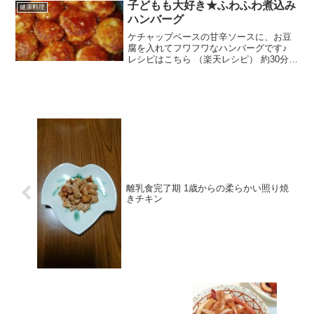
子どもも大好き★ふわふわ煮込み
健康料理
ハンバーグ
ケチャップベースの甘辛ソースに、お豆
腐を入れてフワフワなハンバーグです♪
レシピはこちら （楽天レシピ） 約30分
300円前後 材料牛豚合い挽き肉玉ねぎ☆
絹豆腐☆卵☆パン粉☆塩胡椒☆塩★ケチ
ャップ★ウスターソース★酒★みりんみ
んなのレビュ...
離乳食完了期 1歳からの柔らかい照り焼
きチキン