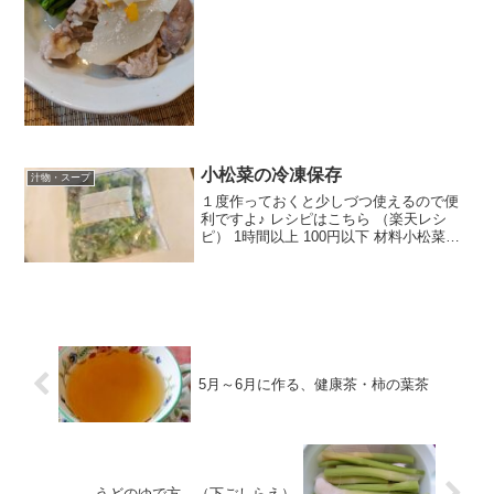
にもさっと作れます^^冬に何度も作りた
くなります^^ レシピはこちら （楽天レシ
ピ） 約30分 指定なし 材料かぶ豚薄切り
肉だし汁●...
小松菜の冷凍保存
汁物・スープ
１度作っておくと少しづつ使えるので便
利ですよ♪ レシピはこちら （楽天レシ
ピ） 1時間以上 100円以下 材料小松菜フ
リーザーパックみんなのレビュー
5月～6月に作る、健康茶・柿の葉茶
うどのゆで方 （下ごしらえ）