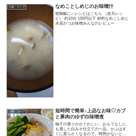
なめことしめじのお味噌汁
汁物・スープ
朝御飯に♪ レシピはこちら （楽天レシ
ピ） 約10分 100円以下 材料なめこしめじ
水花かつお味噌みんなのレビュー
短時間で簡単♪上品なお味♡カブ
汁物・スープ
と豚肉のゆず白味噌煮
柚子の香りがかぐわしい、おもてなしに
も適した白みそ仕立ての一品。かぶはす
ぐに柔らかくなるので、時間がないとき