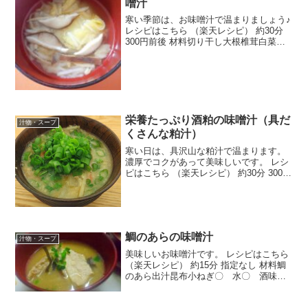
噌汁
寒い季節は、お味噌汁で温まりましょう♪
レシピはこちら （楽天レシピ） 約30分
300円前後 材料切り干し大根椎茸白菜水
だし入り味噌みんなのレビュー
栄養たっぷり酒粕の味噌汁（具だ
汁物・スープ
くさんな粕汁）
寒い日は、具沢山な粕汁で温まります。
濃厚でコクがあって美味しいです。 レシ
ピはこちら （楽天レシピ） 約30分 300円
前後 材料水酒粕ほんだし鮭（もしくは豚
肉）大根（いちょう切り）ニンジン（細
かくカット）ゴボウ（スライス）味噌ネ
ギ（スライ...
鯛のあらの味噌汁
汁物・スープ
美味しいお味噌汁です。 レシピはこちら
（楽天レシピ） 約15分 指定なし 材料鯛
のあら出汁昆布小ねぎ〇 水〇 酒味噌
みんなのレビュー