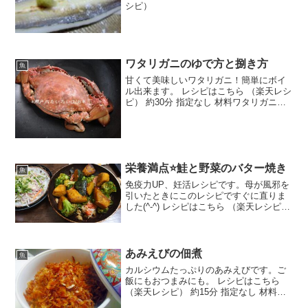
シピ）
ワタリガニのゆで方と捌き方
魚
甘くて美味しいワタリガニ！簡単にボイ
ル出来ます。 レシピはこちら （楽天レシ
ピ） 約30分 指定なし 材料ワタリガニ塩
みんなのレビュー
栄養満点⭐鮭と野菜のバター焼き
魚
免疫力UP、妊活レシピです。母が風邪を
引いたときにこのレシピですぐに直りま
した(^-^) レシピはこちら （楽天レシピ）
約15分 500円前後 材料■その1カボチャブ
ロッコリーバター■その2鮭あさりバター
■その3ピーマン塩コショウみんなの...
あみえびの佃煮
魚
カルシウムたっぷりのあみえびです。ご
飯にもおつまみにも。 レシピはこちら
（楽天レシピ） 約15分 指定なし 材料あ
みえび○ 酒○ 醤油、みりん○ 砂糖み