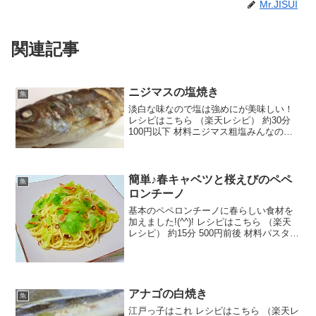
Mr.JISUI
関連記事
ニジマスの塩焼き
魚
淡白な味なので塩は強めにが美味しい！
レシピはこちら （楽天レシピ） 約30分
100円以下 材料ニジマス粗塩みんなのレ
ビュー
簡単♪春キャベツと桜えびのペペ
魚
ロンチーノ
基本のペペロンチーノに春らしい食材を
加えました!(^^)! レシピはこちら （楽天
レシピ） 約15分 500円前後 材料パスタ春
キャベツ桜えびにんにく赤唐辛子塩オリ
ーブオイルみんなのレビュー
アナゴの白焼き
魚
江戸っ子はこれ レシピはこちら （楽天レ