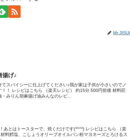
Mr.JISUI
唐揚げ♪
けてスパイシーに仕上げてください♪我が家は子供が小さいのでノ
！ レシピはこちら （楽天レシピ） 約15分 500円前後 材料匠
・みりん胡麻揚げ油みんなのレビ...
あとはトースターで、焼くだけです(*^^*) レシピはこちら （楽
円前後 材料鱈塩、こしょうオリーブオイルパン粉マヨネーズとろけるス
ー