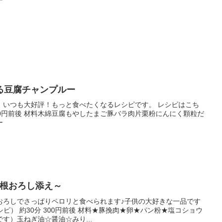
る豆腐チャンプルー
、いつも大好評！もっと食べたくなるレシピです。 レシピはこち
300円前後 材料木綿豆腐もやしたまご豚バラ肉片栗粉にんにく顆粒だ
ー
大根おろし添え～
おろしでさっぱりペロリと食べられます♪子供の大好きな一品です
レシピ） 約30分 300円前後 材料★豚挽肉★卵★パン粉★塩コショウ
す）玉ねぎ油☆醤油☆みり...