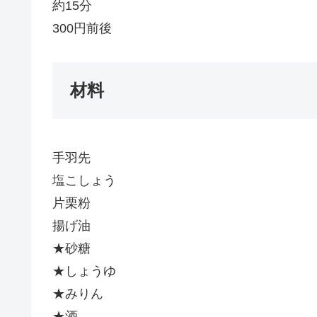
約15分
300円前後
材料
手羽先
塩こしょう
片栗粉
揚げ油
★砂糖
★しょうゆ
★みりん
★酒