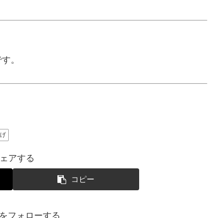
です。
揚げ
ェアする
コピー
SUIをフォローする