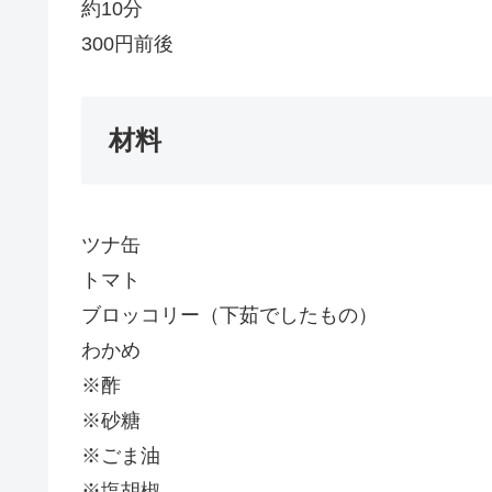
約10分
300円前後
材料
ツナ缶
トマト
ブロッコリー（下茹でしたもの）
わかめ
※酢
※砂糖
※ごま油
※塩胡椒