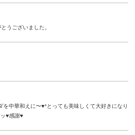
がとうございました。
！
たサラダを中華和えに〜♥*とっても美味しくて大好きになり
ッ♥感謝♥