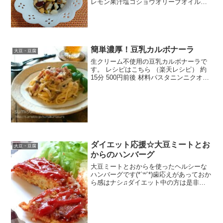
レモン果汁塩コショウオリーブオイルエ
リンギミックス豆サラダ用煮豆みんなの
レビュー
簡単濃厚！豆乳カルボナーラ
大豆・豆腐
生クリーム不使用の豆乳カルボナーラで
す。 レシピはこちら （楽天レシピ） 約
15分 500円前後 材料パスタニンニクオリ
ーブオイル★たまご(全卵)★豆乳★コンソ
メ★塩胡椒★粉チーズベーコンしめじみ
んなのレビュー
ダイエット応援☆大豆ミートとお
大豆・豆腐
からのハンバーグ
大豆ミートとおからを使ったヘルシーな
ハンバーグです(*´꒳`*)歯応えがあっておか
ら感はナシ♫ダイエット中の方は是非お
試しを〜 レシピはこちら （楽天レシピ）
約30分 指定なし 材料大豆ミート(ミンチ
状)生おから卵玉ねぎ◎おろしニンニク
◎...