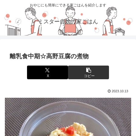
おやじにも簡単にできる家ごはんを紹介します
ミスター自炊の家ごはん
離乳食中期☆高野豆腐の煮物
X
コピー
2023.10.13