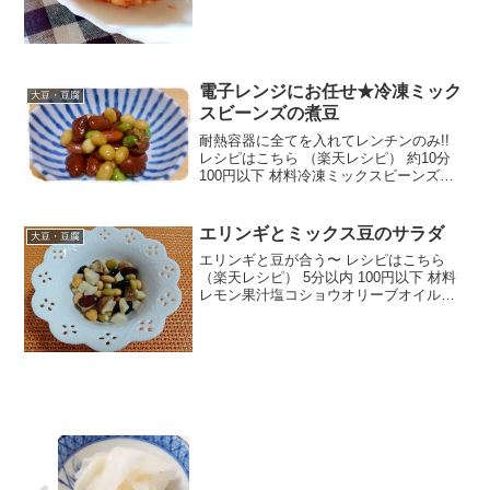
電子レンジにお任せ★冷凍ミック
大豆・豆腐
スビーンズの煮豆
耐熱容器に全てを入れてレンチンのみ!!
レシピはこちら （楽天レシピ） 約10分
100円以下 材料冷凍ミックスビーンズ砂
糖正油塩水みんなのレビュー
エリンギとミックス豆のサラダ
大豆・豆腐
エリンギと豆が合う〜 レシピはこちら
（楽天レシピ） 5分以内 100円以下 材料
レモン果汁塩コショウオリーブオイルエ
リンギミックス豆サラダ用煮豆みんなの
レビュー