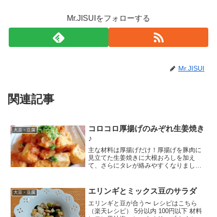
Mr.JISUIをフォローする
Mr.JISUI
関連記事
コロコロ厚揚げのみぞれ生姜焼き
大豆・豆腐
♪
主な材料は厚揚げだけ！厚揚げを豚肉に
見立てた生姜焼きに大根おろしを加え
て、さらにタレが絡みやすくなりまし
た。あと一品、のとき助かりますよ～♪お
酒のお供にも◎ レシピはこちら （楽天レ
シピ）
エリンギとミックス豆のサラダ
大豆・豆腐
エリンギと豆が合う〜 レシピはこちら
（楽天レシピ） 5分以内 100円以下 材料