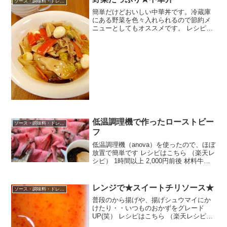
ソース・調味料・ドレッシング
簡単だけどおいしい中華丼です。冷蔵庫
にある野菜を色々入れられるので節約メ
ニューとしてもオススメです。 レシピは
こちら （楽天レシピ） 約30分 500円前後
材料豚バラ（薄切り）★白菜★人参★し
いたけ★エリンギうずら卵●水●シャンタ
ン（or...
低温調理機で作ったローストビー
ソース・調味料・ドレッシング
フ
低温調理機（anova）を使ったので、ほぼ
放置で簡単です レシピはこちら （楽天レ
シピ） 1時間以上 2,000円前後 材料牛肉
ブロックタマネギめんつゆ赤ワインみん
なのレビュー
レンジで★スイートチリソース★
ソース・調味料・ドレッシング
普段のから揚げや、揚げシュウマイにか
けたり・・いつものおかずをグレード
UP(笑） レシピはこちら （楽天レシピ）
5分以内 100円以下 材料☆酢☆みりん☆