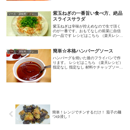
砂糖☆おろしにんにく☆豆板醤☆塩片栗
粉みんなのレビュー
紫玉ねぎの一番旨い食べ方、絶品
ソース・調味料・ドレッシング
スライスサラダ
紫玉ねぎは辛味が控えめなので生で頂く
のが一番です。おもてなしの前菜に自信
の一品です レシピはこちら （楽天レシ
ピ） 約30分 300円前後 材料紫玉ねぎ大葉
ベーコンオリーブオイルマヨネーズみん
なのレビュー
簡単☆本格ハンバーグソース
ソース・調味料・ドレッシング
ハンバーグを焼いた後のフライパンで作
ります。 レシピはこちら （楽天レシピ）
指定なし 指定なし 材料ケチャップソース
バター砂糖みんなのレビュー
簡単！レンジでチンするだけ！ 茄子の麺
つゆ浸し！