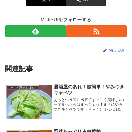
Mr.JISUIをフォローする
Mr.JISUI
関連記事
居酒屋のあれ！超簡単！やみつき
ソース・調味料・ドレッシング
キャベツ
あっという間に出来てすっごく美味しい♪
一度食べたらはまっちゃう！まさにやみ
つきキャベツです（＾－＾） レシピはこ
ちら （楽天レシピ） 5分以内 100円以下
材料キャベツ☆ごま油☆鶏がらスープの
素☆しょう油ごまみんなのレビュー
野菜たっぷり★中華丼