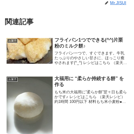
Mr.JISUI
関連記事
フライパン1つでできる(^^)片栗
お菓子
粉のミルク餅♪
フライパン一つで、すぐできます。牛乳
たっぷりのやさしい甘さに、ほっこり癒
やされます(^_^) レシピはこちら （楽天レ
シピ） 5分以内 指定なし 材料牛乳片栗粉
砂糖○きなこ、砂糖みんなのレビュー
大福用に “柔らか持続する餅” を
お菓子
作る
もち米の大福用に“柔らか餅”翌々日も柔ら
かです♪ レシピはこちら （楽天レシピ）
約1時間 100円以下 材料もち米小麦粉●砂
糖●塩もちとりこ片栗粉みんなのレビュー