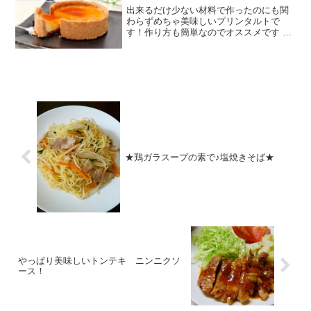
出来るだけ少ない材料で作ったのにも関
わらずめちゃ美味しいプリンタルトで
す！作り方も簡単なのでオススメです レ
シピはこちら （楽天レシピ） 約1時間 指
定なし 材料クッキー牛乳★卵Mサイズ★
牛乳★グラニュー糖☆グラニュー糖☆水
とお湯みんなのレ...
★鶏ガラスープの素で♪塩焼きそば★
やっぱり美味しいトンテキ ニンニクソ
ース！