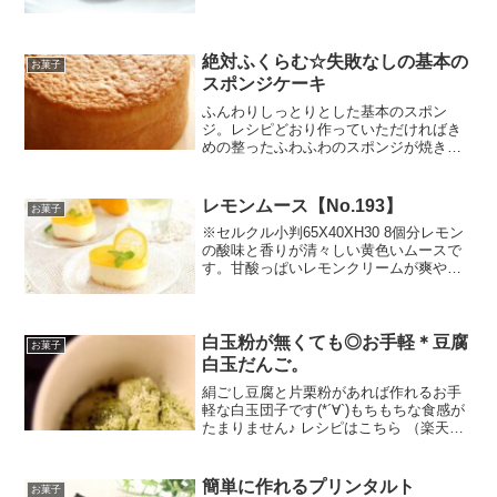
絶対ふくらむ☆失敗なしの基本の
お菓子
スポンジケーキ
ふんわりしっとりとした基本のスポン
ジ。レシピどおり作っていただければき
めの整ったふわふわのスポンジが焼きあ
がります。１８ｃｍ丸デコ型の分量で
す。 レシピはこちら （楽天レシピ） 約1
時間 300円前後 材料１８ｃｍデコ型１台
レモンムース【No.193】
お菓子
分卵グラニュー糖...
※セルクル小判65X40XH30 8個分レモン
の酸味と香りが清々しい黄色いムースで
す。甘酸っぱいレモンクリームが爽やか
な、暑い時期にもおすすめのお菓子で
す。 レシピはこちら （楽天レシピ） 指
定なし 指定なし 材料■スポンジ生地卵砂
糖薄力粉...
白玉粉が無くても◎お手軽＊豆腐
お菓子
白玉だんご。
絹ごし豆腐と片栗粉があれば作れるお手
軽な白玉団子です(*´∀`)もちもちな食感が
たまりません♪ レシピはこちら （楽天レ
シピ） 約15分 300円前後 材料絹ごし豆腐
片栗粉みんなのレビュー
簡単に作れるプリンタルト
お菓子