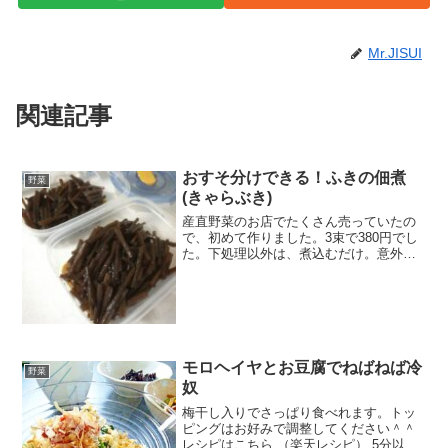
Mr.JISUI
関連記事
おすそ分けできる！ふきの佃煮
野菜
(きゃらぶき)
産直野菜のお店でたくさん売っていたの
で、初めて作りました。3束で380円でし
た。下処理以外は、煮込むだけ。意外と
簡単に出来ます。 レシピはこちら （楽天
レシピ） 約1時間 300円前後 材料山ぶき
醤油砂糖みりんトウガラシみんなのレビ
ュー
モロヘイヤとお豆腐でねばねば冷
野菜
奴
梅干し入りでさっぱり食べれます。トッ
ピングはお好みで調整してください＾＾
レシピはこちら （楽天レシピ） 5分以内