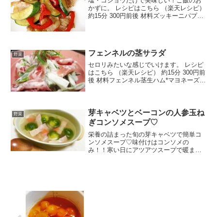
塩・コショウだけで美味しい！ご飯のお
かずに。 レシピはこちら （楽天レシピ）
約15分 300円前後 材料ズッキーニパプリ
カ豚薄切り肉塩コショウごま油みんなの
レビュー
フェンネルの茎サラダ
野菜
セロリみたいな感じでいけます。 レシピ
はこちら （楽天レシピ） 約15分 300円前
後 材料フェンネル茎生ハム*マヨネーズ*
ヨーグルト*レモン汁*塩コショウフェン
ネル葉みんなのレビュー
芽キャベツとベーコンの人参玉ね
野菜
ぎコンソメスープ♡
栄養の詰まった旬の芽キャベツで簡単コ
ンソメスープ♡味付けはコンソメの
み！！寒い日にアツアツスープで暖まり
ましょう(^^♪ レシピはこちら （楽天レシ
ピ） 約10分 300円前後 材料芽キャベツハ
ーフベーコン玉ねぎ人参顆粒コンソメ水
みんなのレ...