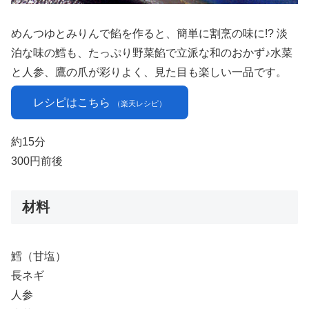
めんつゆとみりんで餡を作ると、簡単に割烹の味に!? 淡
泊な味の鱈も、たっぷり野菜餡で立派な和のおかず♪水菜
と人参、鷹の爪が彩りよく、見た目も楽しい一品です。
レシピはこちら
（楽天レシピ）
約15分
300円前後
材料
鱈（甘塩）
長ネギ
人参