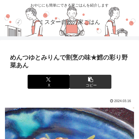
おやじにも簡単にできる家ごはんを紹介します
ミスター自炊の家ごはん
めんつゆとみりんで割烹の味★鱈の彩り野
菜あん
X
コピー
2024.03.16