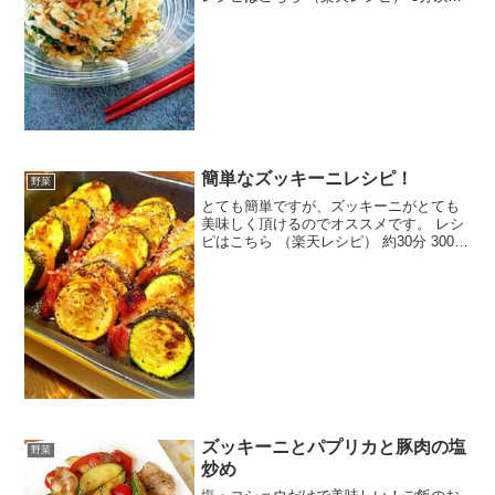
100円以下 材料モロヘイヤ豆腐鰹節マヨ
ネーズ梅干しみんなのレビュー
簡単なズッキーニレシピ！
野菜
とても簡単ですが、ズッキーニがとても
美味しく頂けるのでオススメです。 レシ
ピはこちら （楽天レシピ） 約30分 300円
前後 材料ズッキーニベーコン塩ブラック
ペッパーパン粉オリーブオイルみんなの
レビュー
ズッキーニとパプリカと豚肉の塩
野菜
炒め