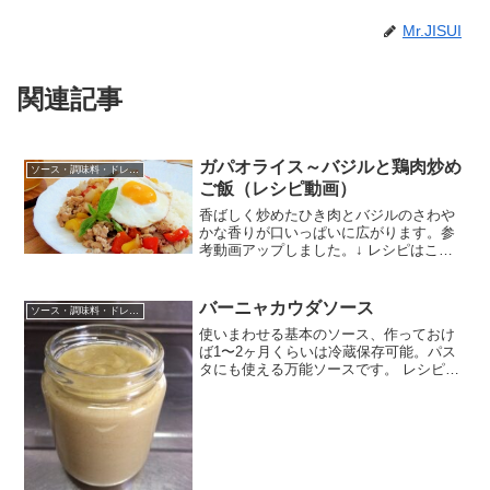
Mr.JISUI
関連記事
ガパオライス～バジルと鶏肉炒め
ソース・調味料・ドレッシング
ご飯（レシピ動画）
香ばしく炒めたひき肉とバジルのさわや
かな香りが口いっぱいに広がります。参
考動画アップしました。↓ レシピはこち
ら （楽天レシピ） 約15分 300円前後 材
料ゴマ油ニンニクのみじん切り輪切り唐
辛子玉ねぎのみじん切り鶏ひき肉(又は一
バーニャカウダソース
ソース・調味料・ドレッシング
口大に切っ...
使いまわせる基本のソース、作っておけ
ば1〜2ヶ月くらいは冷蔵保存可能。パス
タにも使える万能ソースです。 レシピは
こちら （楽天レシピ） 約30分 500円前後
材料にんにくアンチョビ牛乳オリーブオ
イルみんなのレビュー