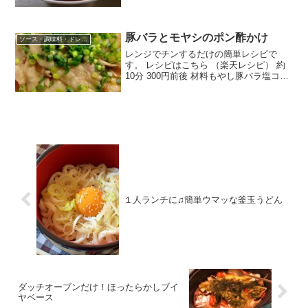
なし 材料砂糖醤油マヨネーズみんなのレ
ビュー
豚バラとモヤシのポン酢かけ
ソース・調味料・ドレッシング
レンジでチンするだけの簡単レシピで
す。 レシピはこちら （楽天レシピ） 約
10分 300円前後 材料もやし豚バラ塩コシ
ョウポン酢細ネギみんなのレビュー
１人ランチに♫簡単ウマッな釜玉うどん
ダッチオーブンだけ！ほったらかしブイ
ヤベース