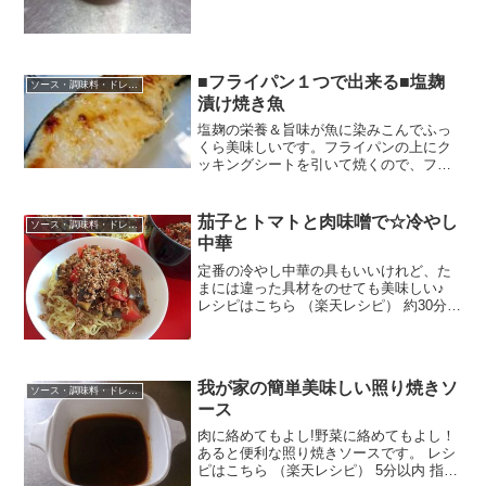
■フライパン１つで出来る■塩麹
ソース・調味料・ドレッシング
漬け焼き魚
塩麹の栄養＆旨味が魚に染みこんでふっ
くら美味しいです。フライパンの上にク
ッキングシートを引いて焼くので、フラ
イパンも汚れず後片付けも簡単で便利で
す♪＾＾ レシピはこちら （楽天レシピ）
約15分 300円前後 材料切り身魚塩麹みん
茄子とトマトと肉味噌で☆冷やし
ソース・調味料・ドレッシング
なのレビュ...
中華
定番の冷やし中華の具もいいけれど、た
まには違った具材をのせても美味しい♪
レシピはこちら （楽天レシピ） 約30分
500円前後 材料冷やし中華（市販）なす
トマト豚ひき肉☆味噌☆醤油☆酒☆みり
ん☆砂糖白ごまごま油みんなのレビュー
我が家の簡単美味しい照り焼きソ
ソース・調味料・ドレッシング
ース
肉に絡めてもよし!野菜に絡めてもよし！
あると便利な照り焼きソースです。 レシ
ピはこちら （楽天レシピ） 5分以内 指定