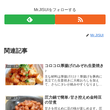
Mr.JISUIをフォローする
Mr.JISUI
関連記事
コロコロ厚揚げのみぞれ生姜焼き
大豆・豆腐
♪
主な材料は厚揚げだけ！厚揚げを豚肉に
見立てた生姜焼きに大根おろしを加え
て、さらにタレが絡みやすくなりまし
た。あと一品、のとき助かりますよ～♪お
酒のお供にも◎ レシピはこちら （楽天レ
シピ） 約15分 100円以下 材料厚揚げ片栗
圧力鍋で簡単♪甘さ控えめ金時豆
大豆・豆腐
粉サラダ油・...
の甘煮
甘さを控えめに豆の味が楽しめます。圧