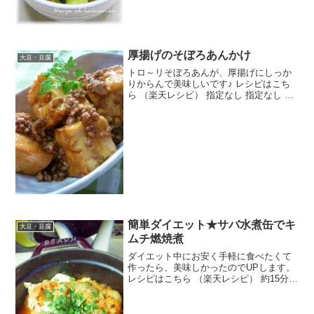
厚揚げのそぼろあんかけ
大豆・豆腐
トロ～リそぼろあんが、厚揚げにしっか
りからんで美味しいです♪ レシピはこち
ら （楽天レシピ） 指定なし 指定なし 材
料厚揚げ豚ひき肉しょうが☆出し汁☆酒
☆砂糖☆みりん☆しょう油サラダ油片栗
粉片栗粉を溶く水みんなのレビュー
簡単ダイエット★サバ水煮缶でキ
大豆・豆腐
ムチ燃焼煮
ダイエット中にお安く手軽に食べたくて
作ったら、美味しかったのでUPします。
レシピはこちら （楽天レシピ） 約15分
300円前後 材料サバ水煮缶生姜（すりお
ろし）にんにく（すりおろし）★豆腐
（お好みで絹OR木綿）★美味しいお塩