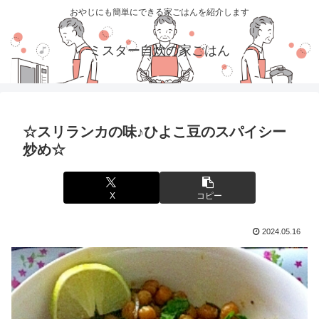
おやじにも簡単にできる家ごはんを紹介します
ミスター自炊の家ごはん
☆スリランカの味♪ひよこ豆のスパイシー
炒め☆
X
コピー
2024.05.16