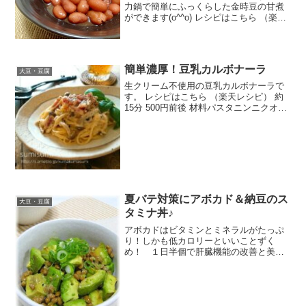
力鍋で簡単にふっくらした金時豆の甘煮
ができます(o^^o) レシピはこちら （楽天
レシピ） 約1時間 100円以下 材料金時豆
水砂糖醤油（うすくち）みんなのレビュ
ー
簡単濃厚！豆乳カルボナーラ
大豆・豆腐
生クリーム不使用の豆乳カルボナーラで
す。 レシピはこちら （楽天レシピ） 約
15分 500円前後 材料パスタニンニクオリ
ーブオイル★たまご(全卵)★豆乳★コンソ
メ★塩胡椒★粉チーズベーコンしめじみ
んなのレビュー
夏バテ対策にアボカド＆納豆のス
大豆・豆腐
タミナ丼♪
アボカドはビタミンとミネラルがたっぷ
り！しかも低カロリーといいことずく
め！ １日半個で肝臓機能の改善と美肌
作りに効果大！納豆プラスで最強コンビ
のスタミナ丼です。 レシピはこちら （楽
天レシピ） 約15分 指定なし 材料ご飯
（温める）アボカド...