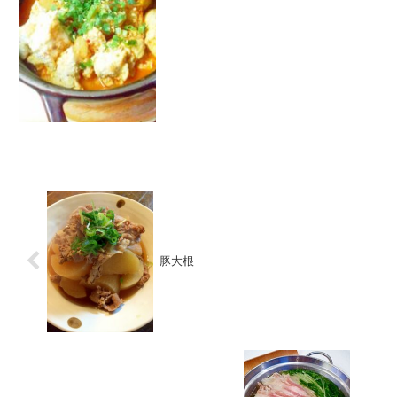
（豆腐の水切...
豚大根