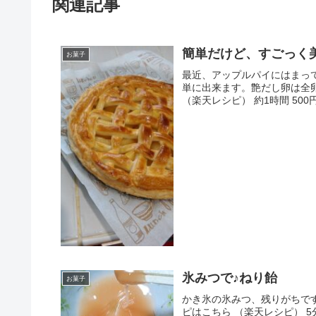
関連記事
簡単だけど、すごっく
お菓子
最近、アップルパイにはまっ
単に出来ます。艶だし卵は全
（楽天レシピ） 約1時間 500
氷みつで♪ねり飴
お菓子
かき氷の氷みつ、残りがちで
ピはこちら （楽天レシピ） 5