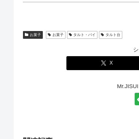
お菓子
お菓子
タルト・パイ
タルト台
シ
X
Mr.JI