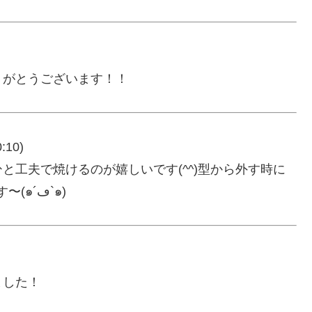
りがとうございます！！
:10)
と工夫で焼けるのが嬉しいです(^^)型から外す時に
崩れてしまいました(T_T)が、おいしかったです〜(๑´ڡ`๑)
ました！