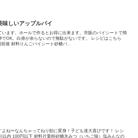
美味しいアップルパイ
ています。ホールで作るとお得に出来ます。市販のパイシートで簡
卵でOK。白身が余らないので無駄がないです。 レシピはこちら
円前後 材料りんごパイシート砂糖バ...
すよね〜なんちゃってねり飴に変身！子ども達大喜びです！ レシ
分以内 100円以下 材料片栗粉砂糖氷みつ（いちご味）塩みんなの