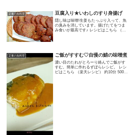
で5日ぐらいは保存可能です‼ レシピはこ
ちら （楽天レシピ） 約15分 300円前後
材料あじ玉ねぎパプリカにんじんカンタ
豆腐入り★いわしのすり身揚げ
定番の魚料理
ン酢小麦粉...
隠し味は味噌!生姜もたっぷり入って、魚
の臭みを消しています。揚げたてをつま
み食いが最高です♪ レシピはこちら （楽
天レシピ） 約1時間 500円前後 材料鰯す
り身豆腐ネギ生姜味噌酒塩、こしょう片
栗粉みんなのレビュー
ご飯がすすむ♡自慢の鯖の味噌煮
定番の魚料理
濃い目のたれがとろーり絡んでご飯がす
すむ。簡単に作れるずぼらレシピ。 レシ
ピはこちら （楽天レシピ） 約10分 500円
前後 材料鯖酒水みりん味噌醤油しょうが
みんなのレビュー