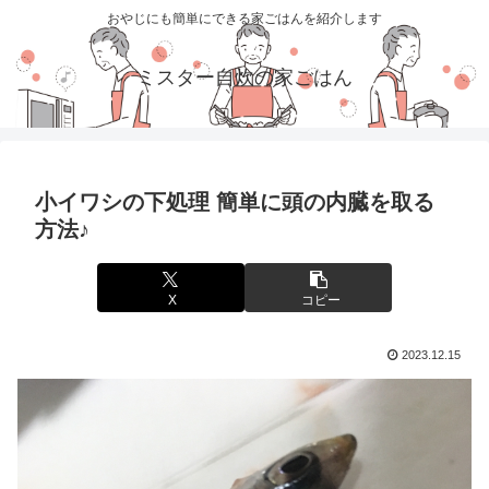
おやじにも簡単にできる家ごはんを紹介します
ミスター自炊の家ごはん
小イワシの下処理 簡単に頭の内臓を取る
方法♪
X
コピー
2023.12.15