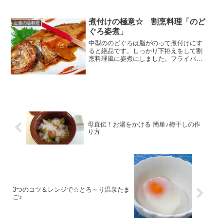
煮付けの極意☆ 割烹料理「のど
定番の魚料理
ぐろ姿煮」
中型ののどぐろは脂がのって煮付けにす
ると絶品です。しっかり下拵えをして割
烹料理風に姿煮にしました。フライパン
で調理がオススメ。 レシピはこちら （楽
天レシピ） 約30分 2,000円前後 材料のど
ぐろ（中型）日本酒（下味用）塩（下味
用）生姜...
母直伝！お湯をかける 簡単♪梅干しの作
り方
3つのコツ＆レンジで☆とろ～り温泉たま
ご♪