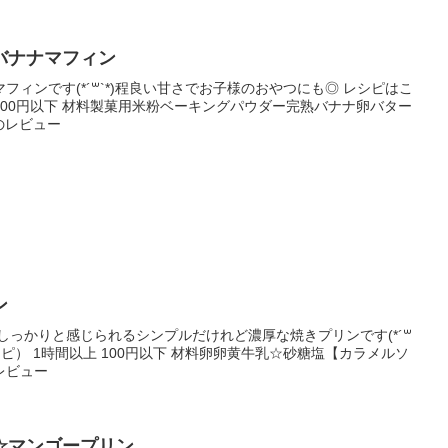
バナナマフィン
ィンです(*´꒳`*)程良い甘さでお子様のおやつにも◎ レシピはこ
 100円以下 材料製菓用米粉ベーキングパウダー完熟バナナ卵バター
のレビュー
ン
しっかりと感じられるシンプルだけれど濃厚な焼きプリンです(*´꒳
レシピ） 1時間以上 100円以下 材料卵卵黄牛乳☆砂糖塩【カラメルソ
レビュー
☆マンゴープリン