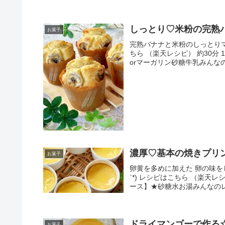
しっとり♡米粉の完熟
お菓子
完熟バナナと米粉のしっとりマフ
ちら （楽天レシピ） 約30分
orマーガリン砂糖牛乳みんな
濃厚♡基本の焼きプリ
お菓子
卵黄を多めに加えた 卵の味を
`*) レシピはこちら （楽天
ース】★砂糖水お湯みんなの
ドライマンゴーで作る
お菓子