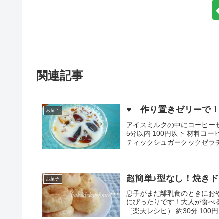
関連記事
♥ 作り置きゼリーで
お菓子
アイスミルクの中にコーヒーゼリ
5分以内 100円以下 材料
ティックシュガークックゼラ
超簡単♪型なし！焼き
お菓子
息子がまだ離乳食のときにお
にぴったりです！大人が食べ
（楽天レシピ） 約30分 100