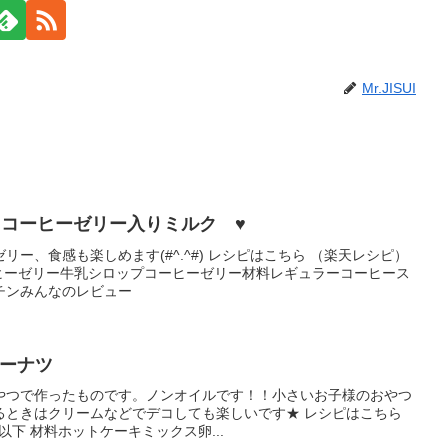
Mr.JISUI
！コーヒーゼリー入りミルク ♥
ー、食感も楽しめます(#^.^#) レシピはこちら （楽天レシピ）
コーヒーゼリー牛乳シロップコーヒーゼリー材料レギュラーコーヒース
チンみんなのレビュー
ドーナツ
やつで作ったものです。ノンオイルです！！小さいお子様のおやつ
るときはクリームなどでデコしても楽しいです★ レシピはこちら
円以下 材料ホットケーキミックス卵...