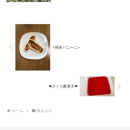
⭐簡単パニーニ⭐
❤ざくろ酢寒天❤
ホーム
飲みもの