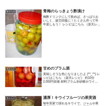
青梅のらっきょう酢漬け
飲みもの
梅酢ドリンクにして飲めば、さっぱりお
いしく、疲労回復に！たくさん作って年
中楽しもう！ レシピはこちら （楽天レシ
ピ） 1時間以上 1,000円前後 材料青梅ら
っきょう酢みんなのレビュー
甘めのプラム酒
飲みもの
美味しそうな色になりましたよ (*^_^*) レ
シピはこちら （楽天レシピ） 約10分
2,000円前後 材料プラム氷砂糖ホワイト
リカー４ℓ瓶みんなのレビュー
濃厚！キウイフルーツの果実酒
飲みもの
毎年実家で採れるキウイで、ジャムや果