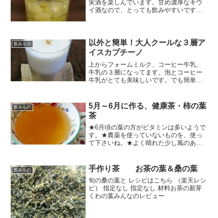
実酒を楽しんでいます。甘め濃厚なキウ
イ酒なので、とっても飲みやすいですよ‼
レシピはこちら （楽天レシピ） 5分以内
500円前後 材料キウイ固めの物レモンホ
ワイトリカー35度氷砂糖みんなのレビュ
ー
以外と簡単！大人クールな３層ア
飲みもの
イスカプチーノ
上からフォームミルク、コーヒー牛乳、
牛乳の３層になってます。泡とコーヒー
牛乳がとても美味しいです。でも簡単な
んですよ！ レシピはこちら （楽天レシ
ピ） 5分以内 100円以下 材料インスタン
トコーヒー牛乳砂糖６０度のお湯氷みん
5月～6月に作る、健康茶・柿の葉
飲みもの
なのレビュー
茶
★6月頃の葉の方がビタミンは多いようで
す。★農薬を使っていないものを、使っ
て下さいね。★よく晴れた少し風のある
日が、最適です。 レシピはこちら （楽天
レシピ） 約10分 100円以下 材料柿の葉
（新芽～6月頃までの柔らかい葉）みんな
手作り茶 お茶の葉＆桑の葉
飲みもの
のレビュ...
旬の桑の葉と レシピはこちら （楽天レシ
ピ） 指定なし 指定なし 材料お茶の新芽
くわの葉みんなのレビュー