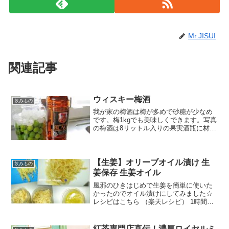
Mr.JISUI
関連記事
ウィスキー梅酒
飲みもの
我が家の梅酒は梅が多めで砂糖が少なめ
です。梅1kgでも美味しくできます。写真
の梅酒は8リットル入りの果実酒瓶に材料
2倍で作っています。 レシピはこちら
（楽天レシピ） 指定なし 指定なし 材料
梅ウィスキー氷砂糖みんなのレビュー
【生姜】オリーブオイル漬け 生
飲みもの
姜保存 生姜オイル
風邪のひきはじめで生姜を簡単に使いた
かったのでオイル漬けにしてみました☆
レシピはこちら （楽天レシピ） 1時間以
上 300円前後 材料生姜オリーブオイル空
瓶味の素塩みんなのレビュー
紅茶専門店直伝！濃厚ロイヤルミ