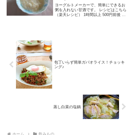
ヨーグルトメーカーで、簡単にできるお
粥を入れない甘酒です。 レシピはこちら
（楽天レシピ） 1時間以上 500円前後 材
料米糀お湯(55〜58℃)みんなのレビュー
包丁いらず簡単ガパオライス！チョッキ
ング♪
蒸し白菜の塩鍋
ホーム
飲みもの