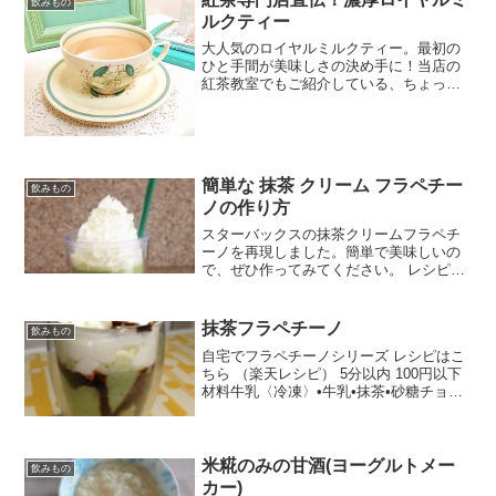
飲みもの
ルクティー
大人気のロイヤルミルクティー。最初の
ひと手間が美味しさの決め手に！当店の
紅茶教室でもご紹介している、ちょっと
変わった作り方です。紅茶と牛乳のうま
味が濃厚です！ レシピはこちら （楽天レ
シピ） 約15分 300円前後 材料茶葉（アッ
サムなどミ...
簡単な 抹茶 クリーム フラペチー
飲みもの
ノの作り方
スターバックスの抹茶クリームフラペチ
ーノを再現しました。簡単で美味しいの
で、ぜひ作ってみてください。 レシピは
こちら （楽天レシピ） 5分以内 300円前
後 材料抹茶お湯氷ミルク砂糖ホイップク
リームみんなのレビュー
抹茶フラペチーノ
飲みもの
自宅でフラペチーノシリーズ レシピはこ
ちら （楽天レシピ） 5分以内 100円以下
材料牛乳〈冷凍〉•牛乳•抹茶•砂糖チョコ
ソースホイップみんなのレビュー
米糀のみの甘酒(ヨーグルトメー
飲みもの
カー)