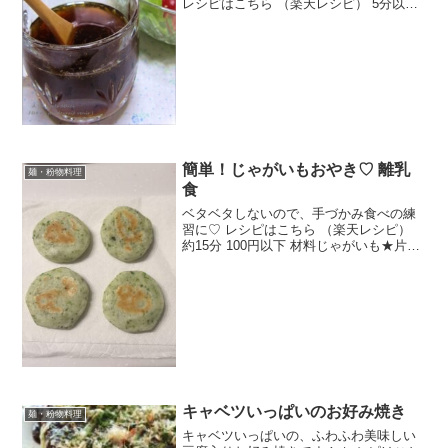
レシピはこちら （楽天レシピ） 5分以内
指定なし 材料水鶏ガラスープの素（顆
粒）酢、しょうゆ砂糖白すり胡麻ごま油
しょうがの絞り汁みんなのレビュー
簡単！じゃがいもおやき♡ 離乳
麺・粉物料理
食
ベタベタしないので、手づかみ食べの練
習に♡ レシピはこちら （楽天レシピ）
約15分 100円以下 材料じゃがいも★片栗
粉★牛乳（粉ミルクでも水でも）★コン
ソメ顆粒★青のりみんなのレビュー
キャベツいっぱいのお好み焼き
麺・粉物料理
キャベツいっぱいの、ふわふわ美味しい