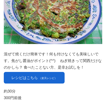
混ぜて焼くだけ簡単です！何も付けなくても美味しいで
す。焦がし醤油がポイント(^^) ねぎ焼きって関西だけな
のかしら？ 食べたことない方、是非お試しを！
レシピはこちら
（楽天レシピ）
約30分
300円前後