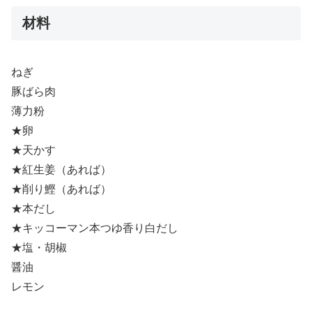
材料
ねぎ
豚ばら肉
薄力粉
★卵
★天かす
★紅生姜（あれば）
★削り鰹（あれば）
★本だし
★キッコーマン本つゆ香り白だし
★塩・胡椒
醤油
レモン