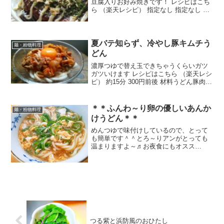
豆腐入りお好み焼きです！ レシピはこち
ら （楽天レシピ） 指定なし 指定なし 材
料■生地キャベツ（みじん切り）薄力粉だ
し汁豆腐（絹）卵ＢＰ■トッピングコー
ン、天かす、豚肉、チーズ、お餅等ソー
スマヨネーズか...
夏バテ知らず、冷やし豚キムチう
麺・粉物料理
どん
濃厚つゆで替え玉できちゃうくらいガツ
ガツいけます レシピはこちら （楽天レシ
ピ） 約15分 300円前後 材料うどん豚肉こ
ま切れキムチ市販めんつゆ胡麻油卵黄み
んなのレビュー
＊＊ふんわ～り卵の優しいあんか
麺・粉物料理
けうどん＊＊
めんつゆで味付けしているので、とって
も簡単です＾＾とろ～りアンがとっても
温まりますよ～♬お夜食にもオスス
メ！！ レシピはこちら （楽天レシピ）
約10分 100円以下 材料うどん（冷凍うど
ん）卵ネギ麺つゆ水片栗粉みんなのレビ
ュー
つる紫と浜防風のおひたし