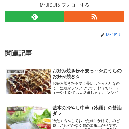
Mr.JISUIをフォローする
Mr.JISUI
関連記事
お好み焼き粉不要っ～☆おうちの
麺・粉物料理
お好み焼き☆
お好み焼き粉不要！長いもたっぷりなの
で、生地がフワフワです。おうちパーテ
ィーやBBQでも大活躍します。 レシピは
こちら （楽天レシピ） 約30分 300円前後
材料小麦粉水卵かつおだし長いも（すり
おろし）きゃべつ（粗みじん切り）豚バ
基本の冷やし中華（冷麺）の醤油
麺・粉物料理
ラ肉お好...
ダレ
冷たく冷やしておいた麺にかけて、のど
越しさわやかな冷麺の出来上がりです。