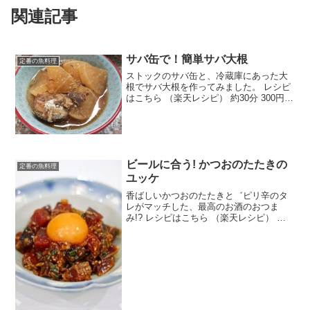
関連記事
サバ缶で！簡単サバ大根
定番の魚料理
ストックのサバ缶と、冷蔵庫にあった大
根でサバ大根を作ってみました。 レシピ
はこちら （楽天レシピ） 約30分 300円前
後 材料サバ缶(醤油味)大根醤油砂糖酒し
ょうが(チュープ)水みんなのレビュー
ビールに合う! かつおのたたきの
定番の魚料理
ユッケ
香ばしいかつおのたたきと゛ピリ辛のタ
レがマッチした、最高のお酒のおつま
み!? レシピはこちら （楽天レシピ） 指
定なし 指定なし 材料かつおのたたき卵黄
長ねぎおろしにんにく(チューブ)おろしし
ょうが(チューブ)ゴマ油醤油白いりゴマ豆
板醤みん...