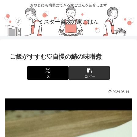
おやじにも簡単にできる家ごはんを紹介します
ミスター自炊の家ごはん
ご飯がすすむ♡自慢の鯖の味噌煮
X
コピー
2024.05.14