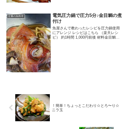
り身豆腐ネギ生姜味噌酒塩、こしょう片
栗粉みんなのレビュー
電気圧力鍋で圧力5分♪金目鯛の煮
定番の魚料理
付け
魚屋さんで教わったレシピを圧力鍋使用
にアレンジ レシピはこちら （楽天レシ
ピ） 約1時間 1,000円前後 材料金目鯛切
り身★酒★みりん★砂糖★しょうゆ★水
★しょうがの千切りみんなのレビュー
！簡単！ちょっとこだわり☆とろ〜り☆
ニラ玉