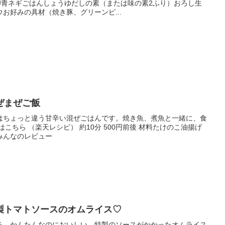
材料卵青ネギごはんしょうゆだしの素（または味の素2ふり）おろし生
お好みの具材（焼き豚、グリーンピ...
ぜまぜご飯
はちょっと違う甘辛い混ぜごはんです。焼き魚、煮魚と一緒に、食
こちら （楽天レシピ） 約10分 500円前後 材料たけのこ油揚げ
みんなのレビュー
製トマトソースのオムライス♡
る。かんたんなのにおいしい、特製のソースがかかったオムライス