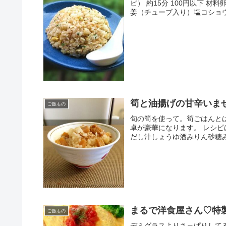
ピ） 約15分 100円以下 
姜（チューブ入り）塩コショウ
筍と油揚げの甘辛いま
ご飯もの
旬の筍を使って。筍ごはんと
卓が豪華になります。 レシピは
だし汁しょうゆ酒みりん砂糖
まるで洋食屋さん♡特
ご飯もの
デミグラスよりさっぱりして