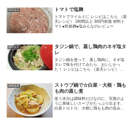
（楽天レシピ） 1時間以上 500円前後 材
料ブロック肉水(油抜き用)ネギ青い部分
トマトで塩麹
調理器具
(油揚げ用...
トマトでマイルドに レシピはこちら （楽
天レシピ） 1時間以上 300円前後 材料ト
マト●乾燥麹●塩みんなのレビュー
タジン鍋で、蒸し鶏肉のネギ塩タ
調理器具
レ
タジン鍋を使って、蒸し鶏肉に、ネギ塩
タレで味を付けてみたら、おいしかっ
た！ レシピはこちら （楽天レシピ） 約
30分 500円前後 材料鶏もも肉キャベツも
やし日本酒又は白ワイン★ ネギ★ ご
ま油★ 塩★ 黒コショー塩コショーみ
ストウブ鍋で☆白菜・大根・鶏も
調理器具
んなのレビュー
も肉の蒸し煮
使う水分は調味料だけなのに、写真のよ
うに美味しいスープがたっぷり出ます。
白菜トロトロ、大根に鶏もも肉の旨みが
しみるおかずです。 レシピはこちら （楽
天レシピ） 指定なし 指定なし 材料白菜
大根鶏もも肉砂糖酒みりんしょうゆみん
なのレビュー