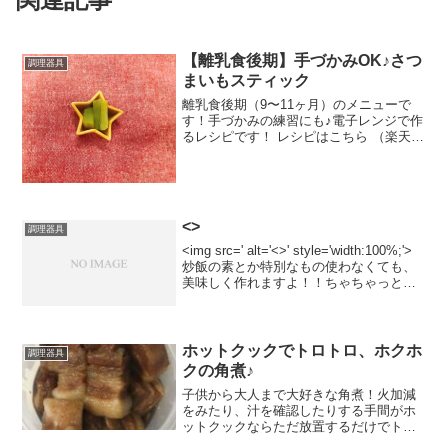
【離乳食後期】手づかみOK♪さつ
調理器具
まいもスティック
離乳食後期（9〜11ヶ月）のメニューで
す！手づかみの練習にも♪電子レンジで作
るレシピです！ レシピはこちら （楽天レ
シピ） 約10分 指定なし 材料さつまいも
みんなのレビュー
<>
調理器具
<img src=' alt='<>' style='width:100%;'>
炒飯の素とか特別なもの使わなくても、
美味しく作れますよ！！ちゃちゃっと作
ってみてくださいね。 レシピはこちら
（楽天レシピ） 約10分 1...
ホットクックでトロトロ、ホクホ
調理器具
クの角煮♪
子供から大人まで大好きな角煮！火加減
をみたり、汁を確認したりする手間がホ
ットクックならただ放置するだけでトロ
トロの角煮ができます♪ レシピはこちら