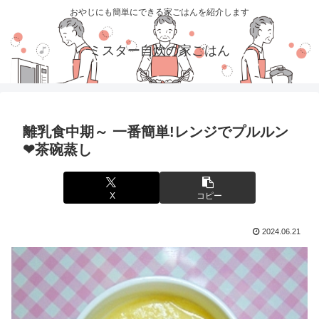
おやじにも簡単にできる家ごはんを紹介します
ミスター自炊の家ごはん
離乳食中期～ 一番簡単!レンジでプルルン
❤茶碗蒸し
X
コピー
2024.06.21