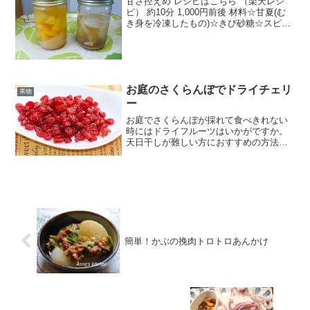
甘さ控えめ レシピはこちら （楽天レシ
ピ） 約10分 1,000円前後 材料☆甘夏(む
き身を冷凍したもの)☆きび砂糖☆スピリ
ッツ(またはホワイトリカー)★生姜(冷凍
したもの)★きび砂糖★スピリッツ(または
ホワイトリカー)みんなのレビュー
お庭のさくらんぼでドライチェリ
果物
ー
お庭でさくらんぼが採れて食べきれない
時にはドライフルーツはいかがですか。
天日干しが難しい方におすすめの方法で
す。 レシピはこちら （楽天レシピ） 指
定なし 指定なし 材料さくらんぼお砂糖み
んなのレビュー
簡単！かぶの挽肉トロトロあんかけ