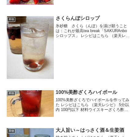
のレビュー
さくらんぼシロップ
果物
氷砂糖 さくら（んぼ）を漬け願うこと
は：これが最高tea break「SAKURAnbo
シロップス」 レシピはこちら （楽天レシ
ピ） 指定なし 指定なし 材料さくらんぼ
（今回は佐藤錦）氷砂糖みんなのレビュ
ー
100%美酢ざくろハイボール
果物
100%美酢ざくろでハイボールを作ってみ
た レシピはこちら （楽天レシピ） 5分以
内 100円以下 材料ウイスキーざくろ酢炭
酸水氷みんなのレビュー
大人旨い～はっさく酒＆生姜酒
果物