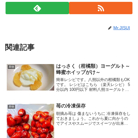
Mr.JISUI
関連記事
はっさく（柑橘類）ヨーグルト～
果物
蜂蜜ホイップがけ～
簡単レシピです。八朔以外の柑橘類もOK
です。 レシピはこちら （楽天レシピ） 5
分以内 100円以下 材料八朔ヨーグルトホ
イップクリーム蜂蜜みんなのレビュー
苺の冷凍保存
果物
朝摘み苺は 傷まないうちに 冷凍保存をし
ておきましょう。これから夏に向かうの
でアイスやスムージでスイーツが出来ま
すよ♪ レシピはこちら （楽天レシピ） 5
分以内 指定なし 材料苺冷凍保存袋みんな