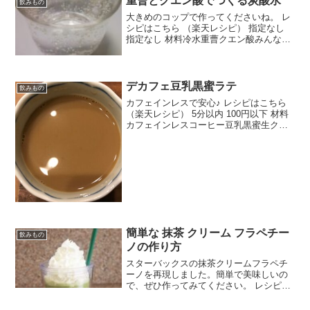
重曹とクエン酸でつくる炭酸水
飲みもの
大きめのコップで作ってくださいね。 レ
シピはこちら （楽天レシピ） 指定なし
指定なし 材料冷水重曹クエン酸みんなの
レビュー
デカフェ豆乳黒蜜ラテ
飲みもの
カフェインレスで安心♪ レシピはこちら
（楽天レシピ） 5分以内 100円以下 材料
カフェインレスコーヒー豆乳黒蜜生クリ
ームお湯みんなのレビュー
簡単な 抹茶 クリーム フラペチー
飲みもの
ノの作り方
スターバックスの抹茶クリームフラペチ
ーノを再現しました。簡単で美味しいの
で、ぜひ作ってみてください。 レシピは
こちら （楽天レシピ） 5分以内 300円前
後 材料抹茶お湯氷ミルク砂糖ホイップク