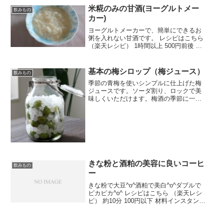
リームみんなのレビュー
米糀のみの甘酒(ヨーグルトメー
飲みもの
カー)
ヨーグルトメーカーで、簡単にできるお
粥を入れない甘酒です。 レシピはこちら
（楽天レシピ） 1時間以上 500円前後 材
料米糀お湯(55〜58℃)みんなのレビュー
基本の梅シロップ（梅ジュース）
飲みもの
季節の青梅を使いシンプルに仕上げた梅
ジュースです。ソーダ割り、ロックで美
味しくいただけます。梅酒の季節に一緒
にどうぞ。 レシピはこちら （楽天レシ
ピ） 1時間以上 指定なし 材料青梅氷砂糖
みんなのレビュー
きな粉と酒粕の美容に良いコーヒ
飲みもの
ー
きな粉で大豆^o^酒粕で美白^o^ダブルで
ピカピカ^o^ レシピはこちら （楽天レシ
ピ） 約10分 100円以下 材料インスタント
コーヒー水きな粉酒粕メープルシロップ
みんなのレビュー