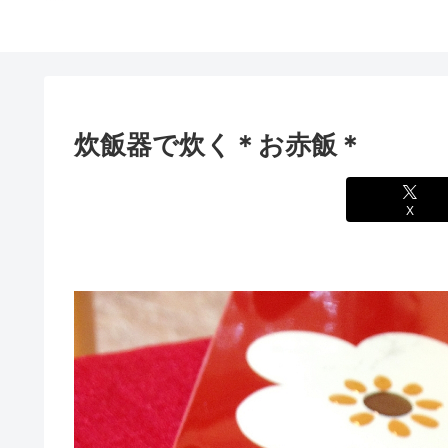
炊飯器で炊く＊お赤飯＊
X