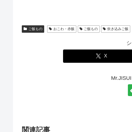
ご飯もの
おこわ・赤飯
ご飯もの
炊き込みご飯
シ
X
Mr.JI
関連記事