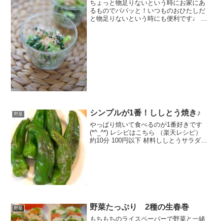
ちょっと物足りないという時にお家にあ
るものでパパッと！いつものおひたしだ
と物足りないという時にも便利です♩ レ
シピはこちら （楽天レシピ） 5分以内
100円以下 材料小松菜ツナ缶マヨネーズ
しょうゆ塩かつお節みんなのレビュー
シンプルが1番！ししとう焼き♪
野菜
やっぱり焼いて食べるのが1番好きです
(*^_^*) レシピはこちら （楽天レシピ）
約10分 100円以下 材料ししとうサラダ油
醤油みんなのレビュー
野菜たっぷり 2種の生春巻
野菜
もちもちのライスペーパーで野菜と一緒