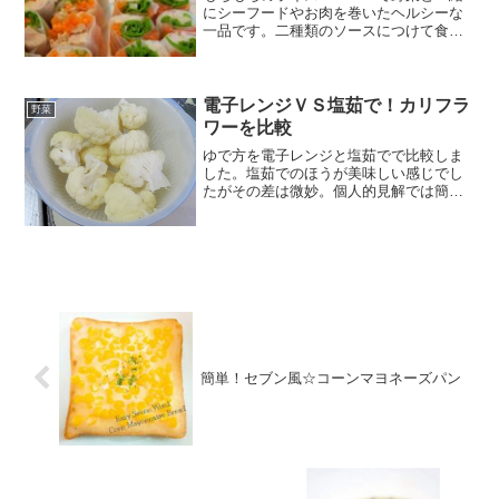
にシーフードやお肉を巻いたヘルシーな
一品です。二種類のソースにつけて食べ
ると美味しさ二倍です。 レシピはこちら
（楽天レシピ） 約30分 500円前後 材料ラ
イスペーパースモークサーモン鳥もも肉
にんじんだ...
電子レンジＶＳ塩茹で！カリフラ
野菜
ワーを比較
ゆで方を電子レンジと塩茹でで比較しま
した。塩茹でのほうが美味しい感じでし
たがその差は微妙。個人的見解では簡単
な電子レンジがオススメ。 レシピはこち
ら （楽天レシピ） 約15分 300円前後 材
料≪電子レンジ≫カリフラワー日本酒塩
≪塩茹で≫カ...
簡単！セブン風☆コーンマヨネーズパン