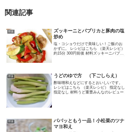
関連記事
ズッキーニとパプリカと豚肉の塩
野菜
炒め
塩・コショウだけで美味しい！ご飯のお
かずに。 レシピはこちら （楽天レシピ）
約15分 300円前後 材料ズッキーニパプリ
カ豚薄切り肉塩コショウごま油みんなの
レビュー
うどのゆで方 （下ごしらえ）
野菜
酢味噌和えなどにするとおいしいです。
レシピはこちら （楽天レシピ） 指定なし
指定なし 材料うど重曹みんなのレビュー
パパッともう一品！小松菜のツナ
野菜
マヨ和え