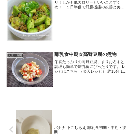
り！しかも低カロリーといいことずく
め！ １日半個で肝臓機能の改善と美肌
作りに効果大！納豆プラスで最強コンビ
のスタミナ丼です。 レシピはこちら （楽
天レシピ） 約15分 指定なし 材料ご飯
（温める）アボカド...
離乳食中期☆高野豆腐の煮物
大豆・豆腐
栄養たっぷりの高野豆腐、すりおろすと
調理も簡単で離乳食にぴったりです。 レ
シピはこちら （楽天レシピ） 約15分 100
円以下 材料高野豆腐にんじん大根だし汁
↑ID：1770020759みんなのレビュー
バナナ 下ごしらえ 離乳食初期・中期・後
期