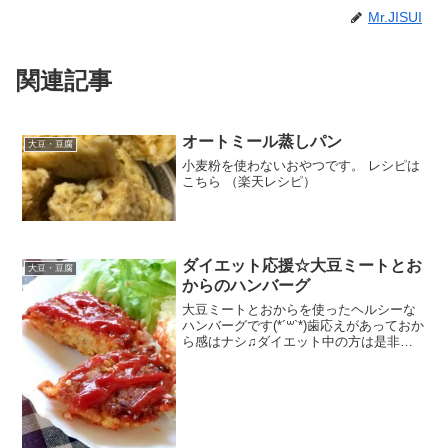
Mr.JISUI
関連記事
オートミール蒸しパン
大豆・豆腐
小麦粉を使わないおやつです。 レシピは
こちら （楽天レシピ）
ダイエット応援☆大豆ミートとお
大豆・豆腐
からのハンバーグ
大豆ミートとおからを使ったヘルシーな
ハンバーグです(*´꒳`*)歯応えがあっておか
ら感はナシ♫ダイエット中の方は是非お
試しを〜 レシピはこちら （楽天レシピ）
約30分 指定なし 材料大豆ミート(ミンチ
状)生おから卵玉ねぎ◎おろしニンニク
◎...