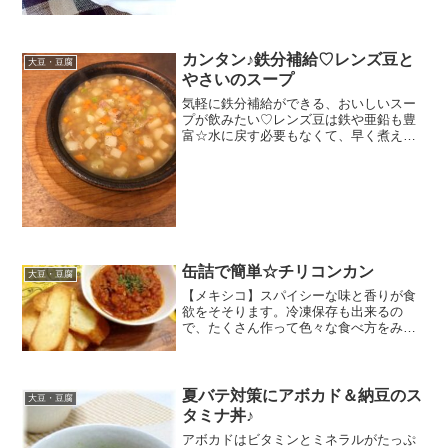
カンタン♪鉄分補給♡レンズ豆と
大豆・豆腐
やさいのスープ
気軽に鉄分補給ができる、おいしいスー
プが飲みたい♡レンズ豆は鉄や亜鉛も豊
富☆水に戻す必要もなくて、早く煮える
のでカンタン便利です♪ レシピはこちら
（楽天レシピ） 約30分 500円前後 材料レ
ンズ豆 （乾燥）じゃがいも人参タマネ
ギセロリベ...
缶詰で簡単☆チリコンカン
大豆・豆腐
【メキシコ】スパイシーな味と香りが食
欲をそそります。冷凍保存も出来るの
で、たくさん作って色々な食べ方をみつ
けてください＼（＾▽＾）／ レシピはこ
ちら （楽天レシピ） 約30分 1,000円前後
材料▲ひき肉▲刻みにんにく玉ねぎ★チ
リパウダー...
夏バテ対策にアボカド＆納豆のス
大豆・豆腐
タミナ丼♪
アボカドはビタミンとミネラルがたっぷ