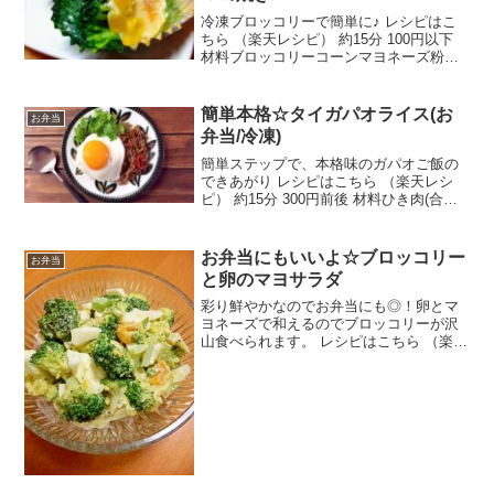
冷凍ブロッコリーで簡単に♪ レシピはこ
ちら （楽天レシピ） 約15分 100円以下
材料ブロッコリーコーンマヨネーズ粉チ
ーズ塩みんなのレビュー
簡単本格☆タイガパオライス(お
お弁当
弁当/冷凍)
簡単ステップで、本格味のガパオご飯の
できあがり レシピはこちら （楽天レシ
ピ） 約15分 300円前後 材料ひき肉(合挽･
豚･鶏など）ピーマン/カラーピーマン玉
ねぎ塩こしょう卵（なくても良い）バジ
ルやパクチー（なくても良い）－－－－
お弁当にもいいよ☆ブロッコリー
お弁当
－－－－...
と卵のマヨサラダ
彩り鮮やかなのでお弁当にも◎！卵とマ
ヨネーズで和えるのでブロッコリーが沢
山食べられます。 レシピはこちら （楽天
レシピ） 約15分 300円前後 材料ブロッコ
リーゆで卵☆マヨネーズ☆塩・コショウ
☆砂糖☆酢みんなのレビュー