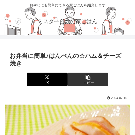
おやじにも簡単にできる家ごはんを紹介します
ミスター自炊の家ごはん
お弁当に簡単♪はんぺんの☆ハム＆チーズ
焼き
X
コピー
2024.07.16