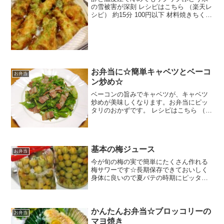
の雪被害が深刻 レシピはこちら （楽天レ
シピ） 約15分 100円以下 材料焼きちくわ
○小麦粉○片栗粉○青のり(か、あおさ)○粉
末の緑茶(あれば)◎酢◎料理酒◎水氷揚げ
油愛情みんなのレビュー
お弁当に☆簡単キャベツとベーコ
お弁当
ン炒め☆
ベーコンの旨みでキャベツが、キャベツ
炒めが美味しくなります。お弁当にピッ
タリのおかずです。 レシピはこちら （楽
天レシピ） 5分以内 100円以下 材料キャ
ベツベーコンオリーブオイル塩・コショ
ウ粒コショウ（お好みで）コンソメ（顆
粒）みんなの...
基本の梅ジュース
お弁当
今が旬の梅の実で簡単にたくさん作れる
梅サワーです☆長期保存できておいしく
身体に良いので夏バテの時期にピッタリ
です！ レシピはこちら （楽天レシピ） 1
時間以上 2,000円前後 材料梅氷砂糖りん
ご酢みんなのレビュー
かんたんお弁当☆ブロッコリーの
お弁当
マヨ焼き