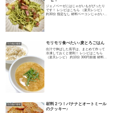
ジェノベーゼにはじゃがいもがぴったり
です！ レシピはこちら （楽天レシピ）
約30分 指定なし 材料ベーコンじゃがいも
ジェノベーゼの素(お好みのもの)オリーブ
オイルパスタみんなのレビュー
モリモリ食べたい♪麦とろごはん
その他の食材
出汁で伸ばした長芋は、まとめて作って
冷凍しておくと便利！ レシピはこちら
（楽天レシピ） 約10分 300円前後 材料も
ち麦白米長芋出汁パック(茅乃舎だし)水醤
油料理酒塩青じそみんなのレビュー
材料２つ！バナナとオートミール
その他の食材
のクッキー♪