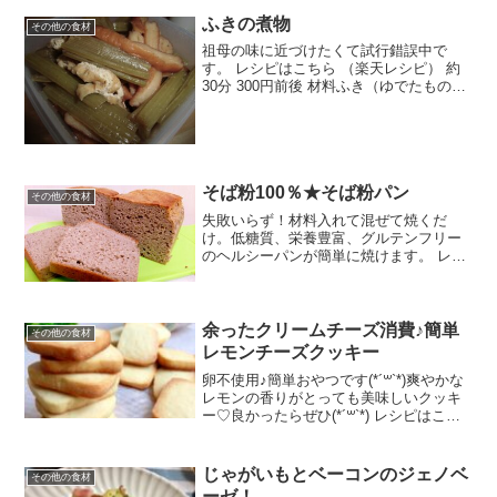
ふきの煮物
その他の食材
祖母の味に近づけたくて試行錯誤中で
す。 レシピはこちら （楽天レシピ） 約
30分 300円前後 材料ふき（ゆでたもの）
油揚げ（小揚げ）さつま揚げ油★水★だ
しの素★砂糖★酒★みりん★醤油みんな
のレビュー
そば粉100％★そば粉パン
その他の食材
失敗いらず！材料入れて混ぜて焼くだ
け。低糖質、栄養豊富、グルテンフリー
のヘルシーパンが簡単に焼けます。 レシ
ピはこちら （楽天レシピ） 1時間以上
300円前後 材料8cm×18cmパウンド型そ
ば粉砂糖サラダ油塩ドライイースト水み
んなのレビ...
余ったクリームチーズ消費♪簡単
その他の食材
レモンチーズクッキー
卵不使用♪簡単おやつです(*´꒳`*)爽やかな
レモンの香りがとっても美味しいクッキ
ー♡良かったらぜひ(*´꒳`*) レシピはこち
ら （楽天レシピ） 約30分 100円以下 材
料クリームチーズ（北海道産）薄力粉バ
ター砂糖レモン果汁みんなのレビ...
じゃがいもとベーコンのジェノベ
その他の食材
ーゼ！