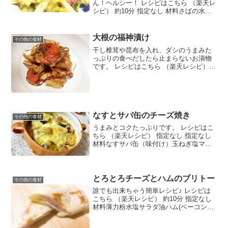
ん！ヘルシー！ レシピはこちら （楽天レ
シピ） 約10分 指定なし 材料さばの水煮
缶キャベツ鶏ガラスープの素塩コショウ
柚子こしょうチューブみんなのレビュー
大根の福神漬け
その他の食材
干し椎茸や昆布を入れ、ダシのうまみた
っぷりの食べだしたら止まらないお漬物
です。 レシピはこちら （楽天レシピ） 1
時間以上 300円前後 材料大根人参☆干し
椎茸☆紫蘇の実の塩漬け(あれば)☆糸昆布
☆ごま○しょうが(すりおろし)○たかのつ
め○...
なすとサバ缶のチーズ焼き
その他の食材
うまみとコクたっぷりです。 レシピはこ
ちら （楽天レシピ） 指定なし 指定なし
材料なすサバ缶（味付け）玉ねぎ塩マヨ
ネーズとろけるチーズみんなのレビュー
とろとろチーズとハムのブリトー
その他の食材
誰でも出来ちゃう簡単レシピ♪ レシピは
こちら （楽天レシピ） 約10分 指定なし
材料薄力粉水塩サラダ油ハム(ベーコンで
も可)とろけるチーズみんなのレビュー