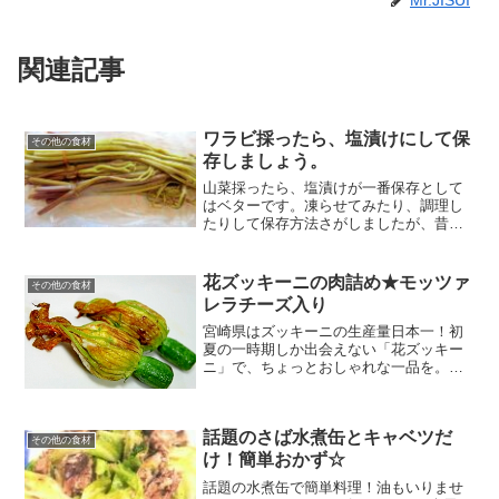
関連記事
ワラビ採ったら、塩漬けにして保
その他の食材
存しましょう。
山菜採ったら、塩漬けが一番保存として
はベターです。凍らせてみたり、調理し
たりして保存方法さがしましたが、昔な
がらが一番ですね。 レシピはこちら （楽
天レシピ） 約30分 100円以下 材料ワラビ
重曹塩みんなのレビュー
花ズッキーニの肉詰め★モッツァ
その他の食材
レラチーズ入り
宮崎県はズッキーニの生産量日本一！初
夏の一時期しか出会えない「花ズッキー
ニ」で、ちょっとおしゃれな一品を。
（レシピby@M） レシピはこちら （楽天
レシピ） 約15分 1,000円前後 材料花ズッ
キーニ鶏ミンチモッツァレラチーズ塩・
話題のさば水煮缶とキャベツだ
胡椒オリ...
その他の食材
け！簡単おかず☆
話題の水煮缶で簡単料理！油もいりませ