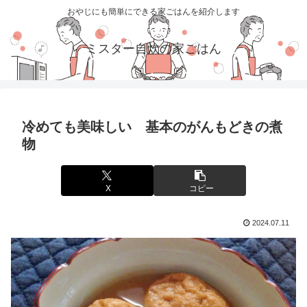
おやじにも簡単にできる家ごはんを紹介します
ミスター自炊の家ごはん
冷めても美味しい 基本のがんもどきの煮
物
X
コピー
2024.07.11