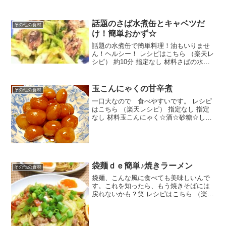
話題のさば水煮缶とキャベツだ
その他の食材
け！簡単おかず☆
話題の水煮缶で簡単料理！油もいりませ
ん！ヘルシー！ レシピはこちら （楽天レ
シピ） 約10分 指定なし 材料さばの水煮
缶キャベツ鶏ガラスープの素塩コショウ
柚子こしょうチューブみんなのレビュー
玉こんにゃくの甘辛煮
その他の食材
一口大なので 食べやすいです。 レシピ
はこちら （楽天レシピ） 指定なし 指定
なし 材料玉こんにゃく☆酒☆砂糖☆しょ
うゆ☆和風だし（粉末）みんなのレビュ
ー
袋麺ｄｅ簡単♪焼きラーメン
その他の食材
袋麺、こんな風に食べても美味しいんで
す。これを知ったら、もう焼きそばには
戻れないかも？笑 レシピはこちら （楽天
レシピ） 指定なし 指定なし 材料袋麺
（インスタントラーメン）豚肉（ひき肉
がお勧めですが、手順５参照）残り野菜