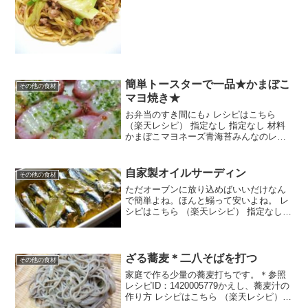
（手順１参照）水袋...
簡単トースターで一品★かまぼこ
その他の食材
マヨ焼き★
お弁当のすき間にも♪ レシピはこちら
（楽天レシピ） 指定なし 指定なし 材料
かまぼこマヨネーズ青海苔みんなのレビ
ュー
自家製オイルサーディン
その他の食材
ただオーブンに放り込めばいいだけなん
で簡単よね。ほんと鰯って安いよね。 レ
シピはこちら （楽天レシピ） 指定なし
指定なし 材料カタクチイワシ（マイワシ
でもOK）にんにくローリエ黒胡椒（ホー
ル）オリーブオイルみんなのレビュー
ざる蕎麦＊二八そばを打つ
その他の食材
家庭で作る少量の蕎麦打ちです。＊参照
レシピID：1420005779かえし、蕎麦汁の
作り方 レシピはこちら （楽天レシピ）
指定なし 指定なし 材料そば粉小麦粉水打