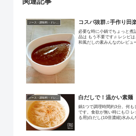
関連記事
コスパ抜群♫手作り田
ソース・調味料・ドレッシング
必要な時に小鍋でちょっと煮詰
品は もう不要です♫ レシピは
和風だしの素みんなのレビュ
白だしで！温かい素麺
ソース・調味料・ドレッシング
鍋1つで調理時間約3分。何
です。食欲が無い時にも◎ レシ
る用)白だし(10倍濃縮)水み