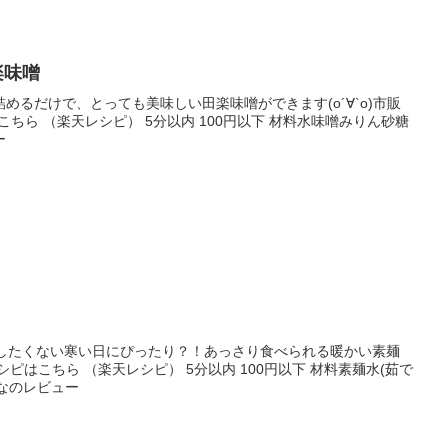
楽味噌
めるだけで、とっても美味しい田楽味噌ができます(о´∀`о)市販
こちら （楽天レシピ） 5分以内 100円以下 材料水味噌みりん砂糖
ー
もしたくない寒い日にぴったり？！あっさり食べられる暖かい素麺
ピはこちら （楽天レシピ） 5分以内 100円以下 材料素麺水(茹で
んなのレビュー