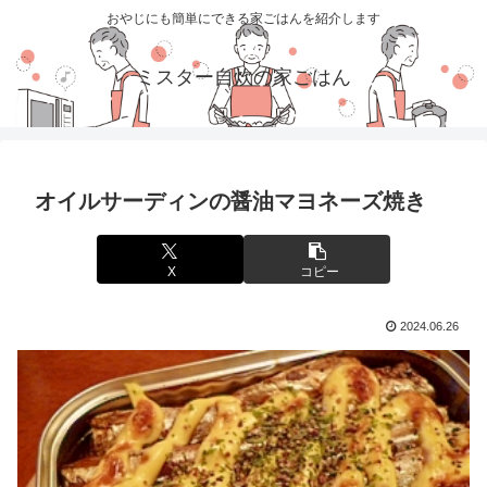
おやじにも簡単にできる家ごはんを紹介します
ミスター自炊の家ごはん
オイルサーディンの醤油マヨネーズ焼き
X
コピー
2024.06.26