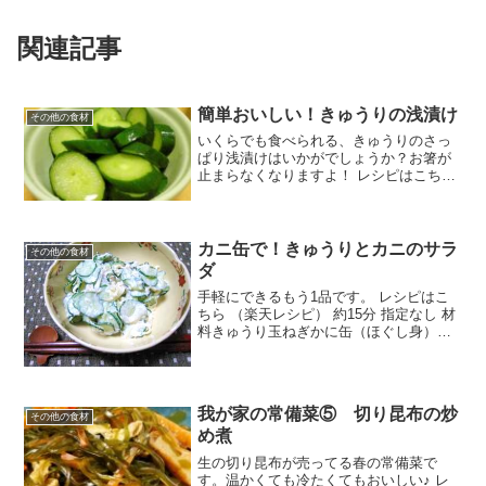
関連記事
簡単おいしい！きゅうりの浅漬け
その他の食材
いくらでも食べられる、きゅうりのさっ
ぱり浅漬けはいかがでしょうか？お箸が
止まらなくなりますよ！ レシピはこちら
（楽天レシピ） 約30分 100円以下 材料き
ゅうり顆粒だし（かつお・昆布などお好
みで）塩みんなのレビュー
カニ缶で！きゅうりとカニのサラ
その他の食材
ダ
手軽にできるもう1品です。 レシピはこ
ちら （楽天レシピ） 約15分 指定なし 材
料きゅうり玉ねぎかに缶（ほぐし身）マ
ヨネーズ塩みんなのレビュー
我が家の常備菜⑤ 切り昆布の炒
その他の食材
め煮
生の切り昆布が売ってる春の常備菜で
す。温かくても冷たくてもおいしい♪ レ