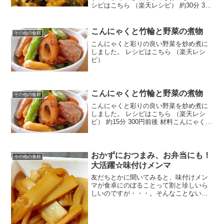
シピはこちら （楽天レシピ） 約30分 300
円前後 材料切り昆布（生）人参油揚げさ
つま揚げ（ミニ）太白胡麻油＜調味料＞
だし汁精酒砂糖みりん醤油みんなのレビ
こんにゃくと竹輪と野菜の煮物
その他の食材
ュー
こんにゃくと彩りの良い野菜を炒め煮に
しました。 レシピはこちら （楽天レシ
ピ）
こんにゃくと竹輪と野菜の煮物
その他の食材
こんにゃくと彩りの良い野菜を炒め煮に
しました。 レシピはこちら （楽天レシ
ピ） 約15分 300円前後 材料こんにゃく竹
輪人参しし唐ごま油○醤油○酒○みりん○砂
糖○だし汁(参考*だし汁レシピレシピID：
1120003405)(だしの素を使用...
おかずにおつまみ、お弁当にも！
その他の食材
大活躍☆味付けメンマ
友だちとかに聞いてみると、味付けメン
マが食卓にのぼることって割と珍しいら
しいのですが・・・。そんなことないで
すよね・・・。おいしいので、ぜひ作っ
てみてください。 レシピはこちら （楽天
レシピ） 約10分 300円前後 材料水煮メン