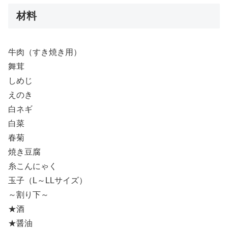
材料
牛肉（すき焼き用）
舞茸
しめじ
えのき
白ネギ
白菜
春菊
焼き豆腐
糸こんにゃく
玉子（L～LLサイズ）
～割り下～
★酒
★醤油