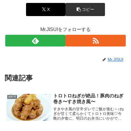
X
コピー
Mr.JISUIをフォローする
Mr.JISUI
関連記事
トロトロねぎが絶品！豚肉のねぎ
鍋料理
巻き〜すき焼き風〜
すきやき風の甘辛ダレでご飯が進む～♪ね
ぎが甘くて柔らかくてトロトロ美味♡今
晩の夕食に、明日のお弁当にいかがです
か♡ レシピはこちら （楽天レシピ） 約
30分 指定なし 材料豚肉(薄切り)長ねぎ☆