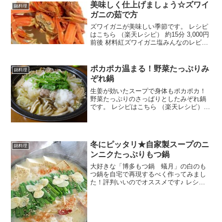
醤油、酒、みりん☆水☆砂糖☆粉末だし
美味しく仕上げましょう☆ズワイ
鍋料理
の素★水溶...
ガニの茹で方
ズワイガニが美味しい季節です。 レシピ
はこちら （楽天レシピ） 約15分 3,000円
前後 材料紅ズワイガニ塩みんなのレビュ
ー
ポカポカ温まる！野菜たっぷりみ
鍋料理
ぞれ鍋
生姜が効いたスープで身体もポカポカ！
野菜たっぷりのさっぱりとしたみぞれ鍋
です。 レシピはこちら （楽天レシピ）
約30分 500円前後 材料肉だんご(市販品)
キャベツ白ネギしめじえのき水菜大根生
姜☆水☆和風だし☆醤油☆みりんみんな
のレビュー
冬にピッタリ★自家製スープのニ
鍋料理
ンニクたっぷりもつ鍋
大好きな「博多もつ鍋 蟻月」の白のも
つ鍋を自宅で再現するべく作ってみまし
た！評判いいのでオススメです♪ レシピ
はこちら （楽天レシピ） 約30分 1,000円
前後 材料●和風出汁●白みそ●すりおろし
ニンニク●鷹の爪●ねりゴマ●塩牛ホルモ
ンさ...