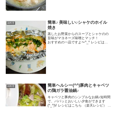
簡単♪ 美味しい♪シャケのホイル
鍋料理
焼き
蒸したお野菜からのスープとシャケのの
旨味がマヨネーズ味噌とマッチ！
おすすめの一品ですよ〜^_^ レシピはこ
ちら （楽天レシピ） 約15分 300円前後
材料生シャケ塩A玉ねぎAピーマンA人参
マヨネーズ味噌 白でも赤でもokお酒ブ
ラック...
簡単ヘルシー(^^)豚肉とキャベツ
鍋料理
の鶏ガラ醤油鍋♪
キャベツと豚肉のシンプルなお鍋♪短時間
で、パパッとおいしい夕食ができます
(^_^)V レシピはこちら （楽天レシピ） 約
10分 指定なし 材料キャベツ豚肉(切り落
としor薄切り)○湯○鶏ガラスープの素、酒