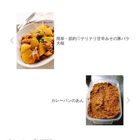
○醤油○塩チューブ生姜みんなのレビュ...
簡単・節約♡テリテリ甘辛みその豚バラ
大根
カレーパンのあん