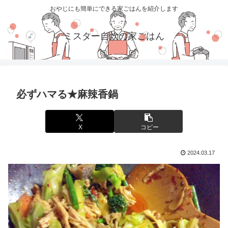
おやじにも簡単にできる家ごはんを紹介します
ミスター自炊の家ごはん
必ずハマる★麻辣香鍋
X
コピー
2024.03.17