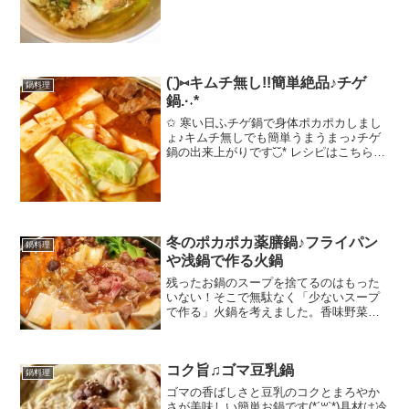
噌みんなのレビュー
(¨̮)⑅キムチ無し!!簡単絶品♪チゲ
鍋料理
鍋.·˖*
✩ 寒い日ふチゲ鍋で身体ポカポカしまし
ょ♪キムチ無しでも簡単うまうまっ♪チゲ
鍋の出来上がりです◟̆◞̆* レシピはこちら
（楽天レシピ） 約30分 500円前後 材料✧
水✧コチュジャン✧味噌✧鶏ガラスープの
素✧醤油✧ごま油✧豆板醤豚肉玉ねぎ...
冬のポカポカ薬膳鍋♪フライパン
鍋料理
や浅鍋で作る火鍋
残ったお鍋のスープを捨てるのはもった
いない！そこで無駄なく「少ないスープ
で作る」火鍋を考えました。香味野菜と
香辛料を炒めて作るスープは絶品です。
レシピはこちら （楽天レシピ） 約30分
1,000円前後 材料●ごま油●豆板醤●山椒
コク旨♫ゴマ豆乳鍋
※あれ...
鍋料理
ゴマの香ばしさと豆乳のコクとまろやか
さが美味しい簡単お鍋です(*´꒳`*)具材は冷