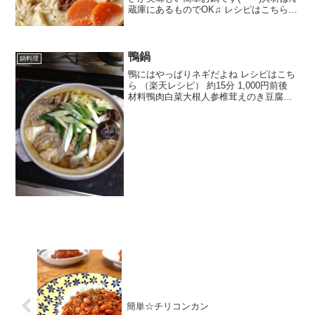
蔵庫にあるものでOK♫ レシピはこちら
（楽天レシピ） 約30分 指定なし 材料白
菜長ネギえのき椎茸にんじん豚こま肉★
水★鶏ガラスープの素★和風出汁の素★
みり...
鴨鍋
鍋料理
鴨にはやっぱりネギだよね レシピはこち
ら （楽天レシピ） 約15分 1,000円前後
材料鴨肉白菜大根人参椎茸えのき豆腐し
らたき酒だし醤油水ネギみんなのレビュ
ー
簡単☆チリコンカン