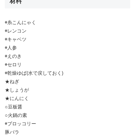
材料
◉糸こんにゃく
◉レンコン
◉キャベツ
◉人参
◉えのき
◉セロリ
◉乾燥ゆば(水で戻しておく)
★ねぎ
★しょうが
★にんにく
○豆板醤
○火鍋の素
◉ブロッコリー
豚バラ