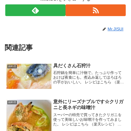
Mr.JISUI
関連記事
具だくさん石狩汁
鍋料理
石狩鍋を簡単に汁物で。たっぷり作って
おけば夜食にも。煮込み返してほろほろ
の芋がおいしい。 レシピはこちら （楽天
レシピ） 約30分 500円前後 材料生鮭のア
ラジャガイモ味噌バター人参大根みんな
のレビュー
意外にリーズナブルです☆クリガ
鍋料理
ニと長ネギの味噌汁
スーパーの特売で買ってきたクリガニを
使って美味しいお味噌汁を作ってみまし
た。 レシピはこちら （楽天レシピ） 約
15分 500円前後 材料クリガニ長ネギ水味