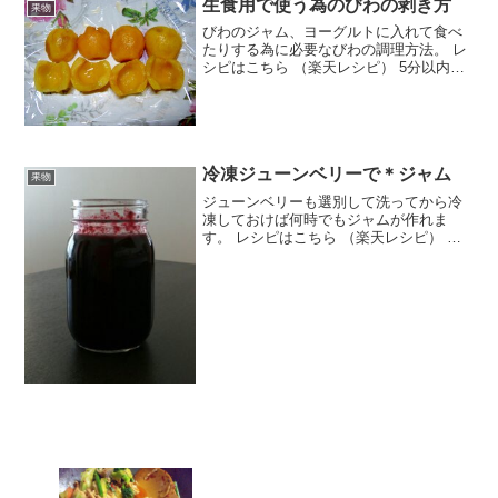
生食用で使う為のびわの剥き方
果物
びわのジャム、ヨーグルトに入れて食べ
たりする為に必要なびわの調理方法。 レ
シピはこちら （楽天レシピ） 5分以内
300円前後 材料びわみんなのレビュー
冷凍ジューンベリーで＊ジャム
果物
ジューンベリーも選別して洗ってから冷
凍しておけば何時でもジャムが作れま
す。 レシピはこちら （楽天レシピ） 約1
時間 100円以下 材料冷凍ジューンベリー
グラニュー糖レモン汁みんなのレビュー