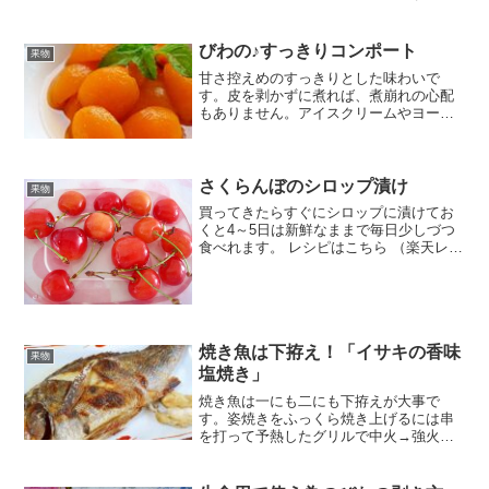
頼みではありますが、手軽にホームメイ
ドしてみました♪ レシピはこちら （楽天
レシピ） 1時間以上 300円前後 材料〈ク
びわの♪すっきりコンポート
果物
ッキー生地〉無...
甘さ控えめのすっきりとした味わいで
す。皮を剥かずに煮れば、煮崩れの心配
もありません。アイスクリームやヨーグ
ルトに添えて、どうぞ♪ レシピはこちら
（楽天レシピ） 約1時間 500円前後 材料
びわ●水●白ワイン●砂糖レモン果汁みん
なのレビュー
さくらんぼのシロップ漬け
果物
買ってきたらすぐにシロップに漬けてお
くと4～5日は新鮮なままで毎日少しづつ
食べれます。 レシピはこちら （楽天レシ
ピ） 5分以内 300円前後 材料さくらんぼ
A水A砂糖みんなのレビュー
焼き魚は下拵え！「イサキの香味
果物
塩焼き」
焼き魚は一にも二にも下拵えが大事で
す。姿焼きをふっくら焼き上げるには串
を打って予熱したグリルで中火→強火の
火加減が大事です。 レシピはこちら （楽
天レシピ）