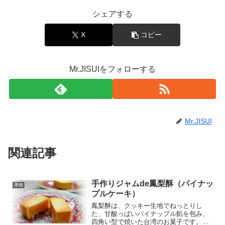
シェアする
X
コピー
Mr.JISUIをフォローする
Mr.JISUI
関連記事
手作りジャムde鳳梨酥（パイナッ
果物
プルケーキ）
鳳梨酥は、クッキー生地でねっとりし
た、甘酸っぱいパイナップル餡を包み、
四角い型で焼いた台湾のお菓子です。型