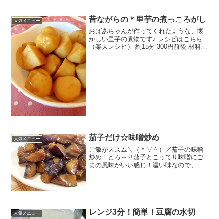
昔ながらの＊里芋の煮っころがし
人気メニュー
おばあちゃんが作ってくれたような、懐
かしい里芋の煮物です♪ レシピはこちら
（楽天レシピ） 約15分 300円前後 材料里
芋●醤油●酒●砂糖●だしの素水みんなのレ
ビュー
茄子だけ☆味噌炒め
人気メニュー
ご飯がススム＼（＾▽＾）／茄子の味噌
炒め！とろ～り茄子とこってり味噌にご
まの風味がいい感じ！濃い味なので、麺
類にかけるのもおススメです。 レシピは
こちら （楽天レシピ） 約15分 300円前後
材料茄子★酒★味噌★砂糖★みりん★醤
油サラダ油...
レンジ3分！簡単！豆腐の水切
人気メニュー