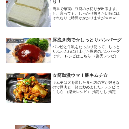
り！
簡単で確実に豆腐の水切りが出来ます。
と、言っても、しっかり抜きたい時には
それなりに時間がかかりますがｗｗｗま
た、もう一度冷やす必要が有る冷奴には
向きません。 レシピはこちら （楽天レシ
ピ） 5分以内 100円以下 材料豆腐キッチ
ンペーパーみ...
豚挽き肉で☆しっとりハンバーグ
人気メニュー
パン粉と牛乳をたっぷり使って、しっと
りふわふわに仕上げた豚肉のハンバーグ
です。 レシピはこちら （楽天レシピ）
約30分 300円前後 材料豚挽き肉玉ねぎ☆
パン粉☆牛乳☆卵☆塩こしょうハンバー
グソース↑ID：1770021012サラダ油み
ん...
☆簡単激ウマ！豚キムチ☆
人気メニュー
キムチは火を通した食べ方の方が好きな
ので豚肉と一緒に炒めました♪ レシピは
こちら （楽天レシピ） 指定なし 指定な
し 材料豚肉（薄切り）塩こしょう薄力粉
キムチにんにく（みじん切り）しょうが
（みじん切り）めんつゆ（2倍濃縮）塩コ
ショウごま油小...