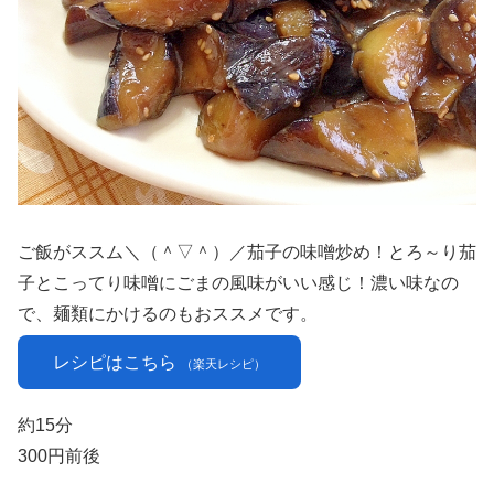
ご飯がススム＼（＾▽＾）／茄子の味噌炒め！とろ～り茄
子とこってり味噌にごまの風味がいい感じ！濃い味なの
で、麺類にかけるのもおススメです。
レシピはこちら
（楽天レシピ）
約15分
300円前後