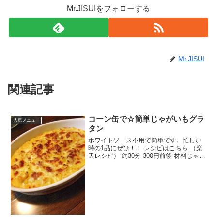
Mr.JISUIをフォローする
Mr.JISUI
関連記事
コーン缶で☆簡単じゃがいもグラ
人気メニュー
タン
ホワイトソース不用で簡単です。忙しい
時の1品にぜひ！！ レシピはこちら （楽
天レシピ） 約30分 300円前後 材料じゃが
いもソーセージコーンクリーム缶190g牛
乳塩とろけるチーズみんなのレビュー