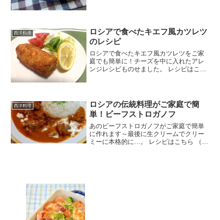
ロシアで食べたキエフ風カツレツ
西洋料理
のレシピ
ロシアで食べたキエフ風カツレツをご家
庭でも簡単に！チーズを中に入れたアレ
ンジレシピものせました。 レシピはこち
ら （楽天レシピ） 約15分 500円前後 材
料鶏むね肉塩胡椒ディル（香草）パセリ
でも可バター（有塩の場合は塩の分量を
半分に）小麦...
ロシアの伝統料理がご家庭で簡
西洋料理
単！ビーフストロガノフ
あのビーフストロガノフがご家庭で簡単
に作れます～最後に生クリームでクリー
ミーに本格的に…。 レシピはこちら （楽
天レシピ） 約30分 500円前後 材料バター
玉ねぎ牛薄切り肉塩・胡椒小麦粉マッシ
ュルーム★水★赤ワイン★コンソメ顆粒
ケチャップ...