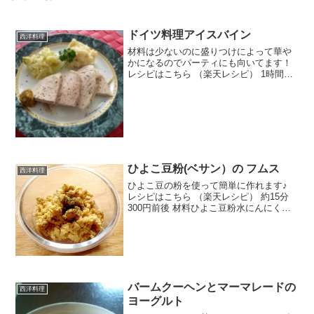
ドイツ料理アイスバイン
西洋料理
材料は少ないのに盛りつけによって華や
かになるのでパーティにも向いてます！
レシピはこちら （楽天レシピ） 1時間以
上 1,000円前後 材料豚ももブロックマジ
ックソルト水砂糖塩ナツメグブーケガル
ニ（市販のパックのもの）ローリエの葉
みんなのレ...
ひよこ豆粉(ベサン）の フムス
西洋料理
ひよこ豆の粉を使って簡単に作れます♪
レシピはこちら （楽天レシピ） 約15分
300円前後 材料ひよこ豆粉水にんにく★
レモン汁★練りゴマ（白）★クミン★コ
リアンダー★塩・コショウ飾り用パセリ
またはパプリカみんなのレビュー
バームクーヘンとマーマレードの
西洋料理
ヨーグルト