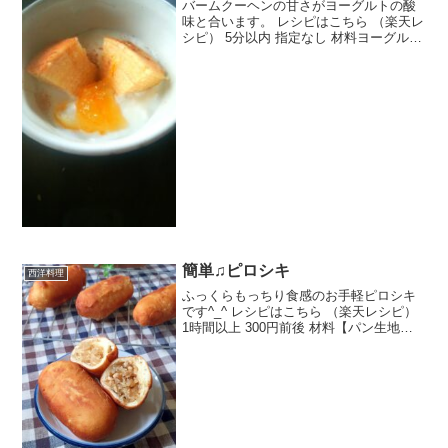
バームクーヘンの甘さがヨーグルトの酸
味と合います。 レシピはこちら （楽天レ
シピ） 5分以内 指定なし 材料ヨーグルト
バームクーヘンマーマレードシナモンレ
モン汁みんなのレビュー
簡単♫ピロシキ
西洋料理
ふっくらもっちり食感のお手軽ピロシキ
です^_^ レシピはこちら （楽天レシピ）
1時間以上 300円前後 材料【パン生地】
◎強力粉◎薄力粉◎人肌に温めた牛乳◎
ドライイースト◎砂糖◎塩◎バター
【具】ひき肉(豚・合挽き)玉ねぎ春雨(乾
燥)★酒★...