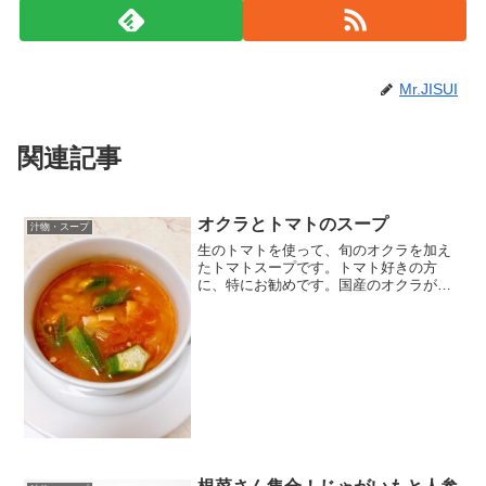
Mr.JISUI
関連記事
オクラとトマトのスープ
汁物・スープ
生のトマトを使って、旬のオクラを加え
たトマトスープです。トマト好きの方
に、特にお勧めです。国産のオクラが出
回っているこの時期に、是非お試しくだ
さい。 レシピはこちら （楽天レシピ）
約10分 指定なし 材料トマト玉ねぎペーコ
ンオクラオリーブ...