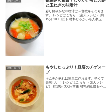
根菜さん集合！じゃがいもと人参
汁物・スープ
と玉ねぎの味噌汁
彩り鮮やかな味噌汁は～食欲をそそりま
す。 レシピはこちら （楽天レシピ） 約
15分 100円以下 材料じゃがいも人参玉ね
ぎ水味噌だしパック長ネギor青ネギみん
なのレビュー
もやしたっぷり！豆腐のチゲスー
汁物・スープ
プ
キムチがあれば簡単に作れます。辛くて
美味しい！ レシピはこちら （楽天レシ
ピ） 約10分 300円前後 材料絹豆腐もやし
ねぎキムチ鶏ガラスープ醤油豆板醤みん
なのレビュー