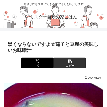
おやじにも簡単にできる家ごはんを紹介します
ミスター自炊の家ごはん
黒くならないですよ☆茄子と豆腐の美味し
いお味噌汁
X
コピー
2024.05.15