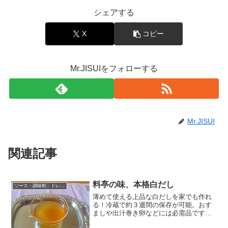
シェアする
X
コピー
Mr.JISUIをフォローする
Mr.JISUI
関連記事
料亭の味、本格白だし
ソース・調味料・ドレッシング
薄めて使える上品な白だしを家でも作れ
る！冷蔵で約３週間の保存が可能。おす
ましや出汁巻き卵などには必需品ですね
ー！ レシピはこちら （楽天レシピ） 約1