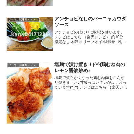
アンチョビなしのバーニャカウダ
ソース・調味料・ドレッシング
ソース
アンチョビの代わりに味噌を使います。
レシピはこちら （楽天レシピ） 約10分
指定なし 材料オリーブオイル味噌牛乳に
んにくマヨネーズみんなのレビュー
塩麹で漬け置き！(^^)鶏むね肉の
ソース・調味料・ドレッシング
レモン醤油炒め♪
塩麹で柔らかくなった鶏むね肉をこんが
り焼きました♪甘酸っぱいタレがよく合っ
ています(^_^) レシピはこちら （楽天レシ
ピ） 約10分 指定なし 材料鶏むね肉塩麹
片栗粉サラダ油○醤油、砂糖○レモン汁み
んなのレビュー