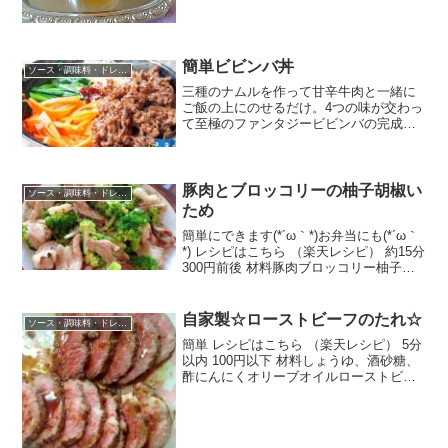
時間 300円前後 材料昆布鰹節酒みりん薄
口醤油塩水みんなのレビュー
簡単ビビンバ丼
ソース・調味料・ドレッシング
三種のナムルを作って甘辛牛肉と一緒に
ご飯の上にのせるだけ。4つの味が交わっ
て至極のファンタジービビンバの完成！
レシピはこちら （楽天レシピ） 約30分
500円前後 材料ご飯薄切り牛肉コチュジ
ャン■牛肉の調味料日本酒砂糖しょう油オ
イスター...
豚肉とブロッコリーの柚子胡椒い
ソース・調味料・ドレッシング
ため
簡単にできます(*´ω｀*)お弁当にも(*´ω｀
*) レシピはこちら （楽天レシピ） 約15分
300円前後 材料豚肉ブロッコリー柚子胡
椒ポン酢みんなのレビュー
自家製☆ローストビーフのたれ☆
ソース・調味料・ドレッシング
簡単 レシピはこちら （楽天レシピ） 5分
以内 100円以下 材料しょうゆ、酒砂糖、
酢にんにくオリーブオイルローストビー
フみんなのレビュー