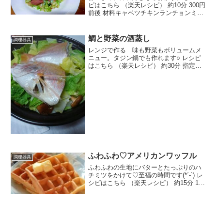
ピはこちら （楽天レシピ） 約10分 300円
前後 材料キャベツチキンランチョンミー
トサラダオイルにんにく黒胡椒塩化学調
味料（味の素等みんなのレビュー
鯛と野菜の酒蒸し
調理器具
レンジで作る 味も野菜もボリュームメ
ニュー。タジン鍋でも作れます○ レシピ
はこちら （楽天レシピ） 約30分 指定な
し 材料鯛（小さめの鯛や、切り身など）
塩玉ねぎ大根白菜椎茸酒ポン酢みんなの
レビュー
ふわふわ♡アメリカンワッフル
調理器具
ふわふわの生地にバターとたっぷりのハ
チミツをかけて♡至福の時間です(*´-`) レ
シピはこちら （楽天レシピ） 約15分 100
円以下 材料薄力粉砂糖ベーキングパウダ
ーバターorマーガリンサラダ油卵プレー
ンヨーグルト牛乳みんなのレビュー