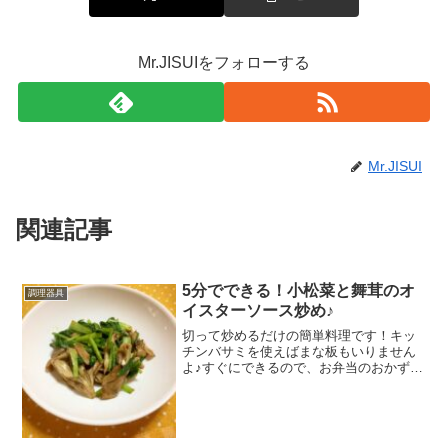
Mr.JISUIをフォローする
Mr.JISUI
関連記事
5分でできる！小松菜と舞茸のオ
調理器具
イスターソース炒め♪
切って炒めるだけの簡単料理です！キッ
チンバサミを使えばまな板もいりません
よ♪すぐにできるので、お弁当のおかずに
もぴったりです！ レシピはこちら （楽天
レシピ） 5分以内 100円以下 材料小松菜
舞茸●オイスターソース●みりん●酒ごま
油みんな...