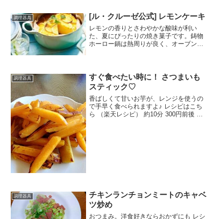
[ル・クルーゼ公式] レモンケーキ
調理器具
レモンの香りとさわやかな酸味が利い
た、夏にぴったりの焼き菓子です。鋳物
ホーロー鍋は熱周りが良く、オーブン料
理も使えるのでケーキ作りにも活躍しま
す。 レシピはこちら （楽天レシピ） 1時
間以上 500円前後 材料（A）・レモン・
はちみつ（B）...
すぐ食べたい時に！ さつまいも
調理器具
スティック♡
香ばしくて甘いお芋が、レンジを使うの
で手早く食べられますよ♪ レシピはこち
ら （楽天レシピ） 約10分 300円前後 材
料さつま芋油砂糖塩みんなのレビュー
チキンランチョンミートのキャベ
調理器具
ツ炒め
おつまみ。洋食好きならおかずにも レシ