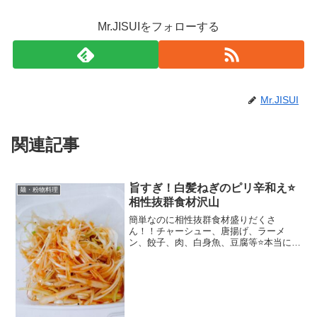
Mr.JISUIをフォローする
Mr.JISUI
関連記事
旨すぎ！白髪ねぎのピリ辛和え⭐️
麺・粉物料理
相性抜群食材沢山
簡単なのに相性抜群食材盛りだくさ
ん！！チャーシュー、唐揚げ、ラーメ
ン、餃子、肉、白身魚、豆腐等⭐️本当に激
ウマです⭐️ レシピはこちら （楽天レシ
ピ） 約15分 100円以下 材料ネギ(白い部
分)⚪️醤油⚪️ラー油⚪️ゴマ油⚪️ブラックペ
ッ...