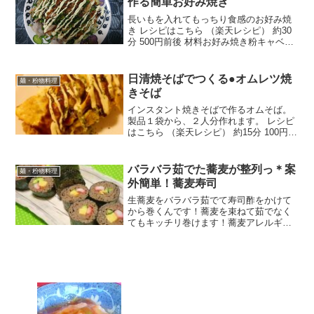
作る簡単お好み焼き
長いもを入れてもっちり食感のお好み焼
き レシピはこちら （楽天レシピ） 約30
分 500円前後 材料お好み焼き粉キャベツ
もやし中ネギ長いも豚バラむきエビ卵天
かす、干しエビ水みんなのレビュー
日清焼そばでつくる●オムレツ焼
麺・粉物料理
きそば
インスタント焼きそばで作るオムそば。
製品１袋から、２人分作れます。 レシピ
はこちら （楽天レシピ） 約15分 100円以
下 材料日清焼そば粉ソース（製品付属）
青海苔（製品付属）水■玉子焼き卵（１品
あたり）油■トッピング（１品あたり）濃
バラバラ茹でた蕎麦が整列っ＊案
麺・粉物料理
厚ソー...
外簡単！蕎麦寿司
生蕎麦をバラバラ茹でて寿司酢をかけて
から巻くんです！蕎麦を束ねて茹でなく
てもキッチリ巻けます！蕎麦アレルギー
デビューしたので製作は母、娘は撮影と
指示のみです。 レシピはこちら （楽天レ
シピ）