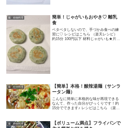
簡単！じゃがいもおやき♡ 離乳
麺・粉物料理
食
ベタベタしないので、手づかみ食べの練
習に♡ レシピはこちら （楽天レシピ）
約15分 100円以下 材料じゃがいも★片栗
粉★牛乳（粉ミルクでも水でも）★コン
ソメ顆粒★青のりみんなのレビュー
【簡単】本格！酸辣湯麺（サンラ
麺・粉物料理
ータン麺）
こんなに簡単に本格的な味が再現できる
なんて、作った自分がびっくりです！約
15分でできます♪ レシピはこちら （楽天
レシピ） 約15分 300円前後 材料豚肉（こ
ま切れ）※塩※酒※水溶き片栗粉しいた
けえのき白菜豆腐（絹ごし）水鶏がらス
【ボリューム満点】フライパンで
麺・粉物料理
ープ（粉...