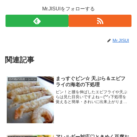
Mr.JISUIをフォローする
Mr.JISUI
関連記事
まっすぐピン☆ 天ぷら＆エビフ
その他の目的・シーン
ライの海老の下処理
ピン！と腰を伸ばしたエビフライや天ぷ
らは見た目良いですよね～(^^♪下処理を
覚えると簡単・きれいに出来上がりま
す！ レシピはこちら （楽天レシピ） 指
定なし 指定なし 材料海老：道具：包丁ま
な板竹串１本みんなのレビュー
アレルギー対応♡ときめく豆腐お