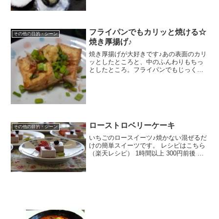
フライパンでもカリッと焼ける☆
その他の目的・シーン
焼き厚揚げ♪
焼き厚揚げが大好きです♪あの表面のカリ
ッとしたところと、中のふんわりもちっ
としたところ。フライパンでもじっくり
焼けばカリッと仕上がります♪ レシピは
こちら （楽天レシピ） 約10分 100円以下
材料絹厚揚げねぎしょうがかつおぶしし
ょう油み...
ローストロベリーケーキ
その他の目的・シーン
いちごのロースイーツ♪焼かない混ぜるだ
けの簡単スイーツです。 レシピはこちら
（楽天レシピ） 1時間以上 300円前後 材
料《クラスト》アーモンドメープルシュ
ガーココナッツオイル塩《フィリング》
カシューナッツいちご水アガベシロップ
ココナッツ...