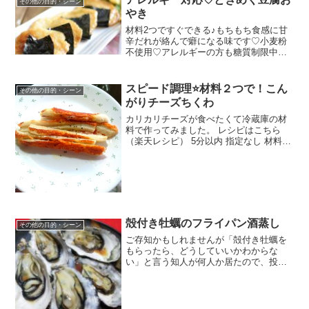
その他の目的・シーン
やき
材料2つですぐできる♪もちもち食感に甘
辛だれが絡んで癖になる味です♡小麦粉
不使用♡アレルギーの方も糖質制限中の
方も♪ レシピはこちら （楽天レシピ） 約
10分 300円前後 材料A木綿豆腐A片栗粉A
塩オリーブオイル（サラダ油）醤油・み
スピード調理⭐材料２つで！こん
その他の目的・シーン
りん・...
がりチーズちくわ
カリカリチーズが食べたくて冷蔵庫の材
料で作ってみました。 レシピはこちら
（楽天レシピ） 5分以内 指定なし 材料溶
けるチーズちくわあらびきこしょうみん
なのレビュー
殻付き牡蠣のフライパン酒蒸し
その他の目的・シーン
ご存知かもしれませんが「殻付き牡蠣を
もらったら、どうしていいかわからな
い」と言う知人が何人か居たので、投稿
してみます。 レシピはこちら （楽天レシ
ピ） 指定なし 指定なし 材料殻付き牡蠣
酒醤油レモン汁（これはポッカレモン使
用）みんなのレビュ...