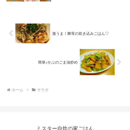
イル玉ねぎツナブロッコリースプラウト
【A】マヨネーズ明太子レモン汁黒こしょ
うみんなの...
激うま！舞茸の炊き込みごはん♡
簡単♪かぶのごま油炒め
ホーム
サラダ
ミスター自炊の家ごはん