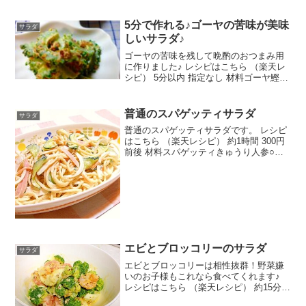
5分で作れる♪ゴーヤの苦味が美味
サラダ
しいサラダ♪
ゴーヤの苦味を残して晩酌のおつまみ用
に作りました♪ レシピはこちら （楽天レ
シピ） 5分以内 指定なし 材料ゴーヤ鰹節
(小分けパック)マヨネーズ醤油白ごまみん
なのレビュー
普通のスパゲッティサラダ
サラダ
普通のスパゲッティサラダです。 レシピ
はこちら （楽天レシピ） 約1時間 300円
前後 材料スパゲッティきゅうり人参○塩
玉ねぎハム●サラダ油●酢●塩●こしょうマ
ヨネーズみんなのレビュー
エビとブロッコリーのサラダ
サラダ
エビとブロッコリーは相性抜群！野菜嫌
いのお子様もこれなら食べてくれます♪
レシピはこちら （楽天レシピ） 約15分
300円前後 材料むきえびブロッコリー茹