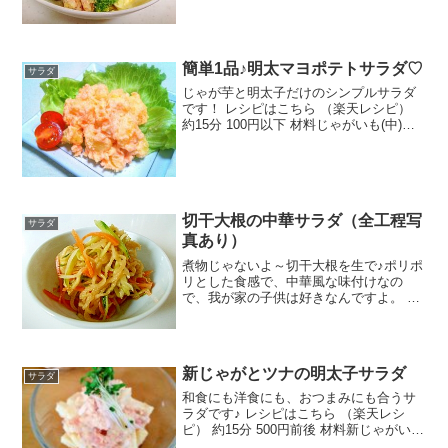
で卵玉ねぎマヨネーズ粒マスタード塩ブ
ラックペッパー酒みんなのレビュー
簡単1品♪明太マヨポテトサラダ♡
サラダ
じゃが芋と明太子だけのシンプルサラダ
です！ レシピはこちら （楽天レシピ）
約15分 100円以下 材料じゃがいも(中)辛
子明太子マヨネーズ牛乳塩みんなのレビ
ュー
切干大根の中華サラダ（全工程写
サラダ
真あり）
煮物じゃないよ～切干大根を生で♪ポリポ
リとした食感で、中華風な味付けなの
で、我が家の子供は好きなんですよ。 レ
シピはこちら （楽天レシピ） 指定なし
指定なし 材料切干大根にんじんきゅうり
★しょう油★砂糖★ごま油★酢あれば★
長ネギみじん切り...
新じゃがとツナの明太子サラダ
サラダ
和食にも洋食にも、おつまみにも合うサ
ラダです♪ レシピはこちら （楽天レシ
ピ） 約15分 500円前後 材料新じゃがいも
【下味】◎◎酢◎砂糖◎塩◎オリーブオ