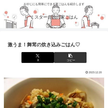
おやじにも簡単にできる家ごはんを紹介します
ミスター自炊の家ごはん
激うま！舞茸の炊き込みごはん♡
X
コピー
2023.12.20