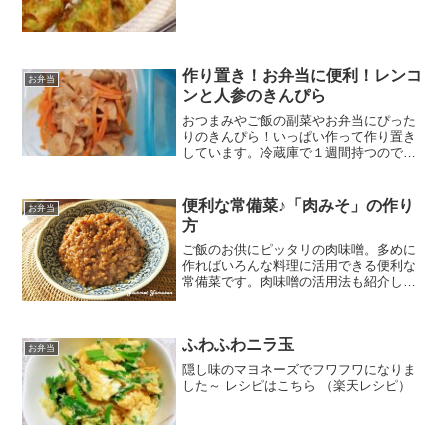
油愛情みんなのレビュー
作り置き！お弁当に便利！レンコ
お弁当
ンと人参のきんぴら
おつまみやご飯の副菜やお弁当にぴった
りのきんぴら！いっぱい作って作り置き
しています。冷蔵庫で１週間持つので便
利です♪ レシピはこちら （楽天レシピ）
約15分 300円前後 材料レンコン人参きび
砂糖酒みりんうすくち醤油酢水ごま油み
便利な常備菜♪「肉みそ」の作り
お弁当
んなのレビ...
方
ご飯のお供にピッタリの肉味噌。多めに
作ればいろんな料理に活用できる便利な
常備菜です。肉味噌の活用法も紹介して
います。 レシピはこちら （楽天レシピ）
約15分 指定なし 材料豚ひき肉ねぎにんに
く、しょうがくるみ・アーモンドなど
ふわふわニラ玉
（あれば）☆み...
お弁当
隠し味のマヨネーズでフワフワになりま
した～ レシピはこちら （楽天レシピ）