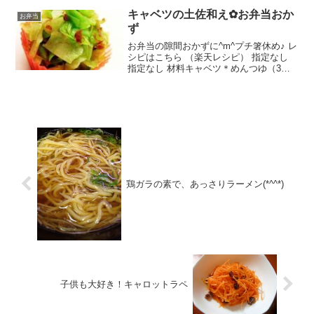
キャベツの土佐和え✿お弁当おか
お弁当
ず
お弁当の隙間おかずに^m^プチ箸休め♪ レ
シピはこちら （楽天レシピ） 指定なし
指定なし 材料キャベツ＊めんつゆ（3倍
濃縮）＊カツオ節みんなのレビュー
鶏ガラの素で、あっさりラーメン(*^^*)
子供も大好き！キャロットラペ