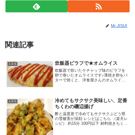
Mr.JISUI
関連記事
炊飯器ピラフで★オムライス
お弁当
炊飯器で炊いたケチャップ味のピラフを
卵で巻いたオムライスです♪薄焼き卵をバ
ターで焼くと、洋食屋さんのオムライス
みたいにコクが出て美味しくなります
(o^^o) レシピはこちら （楽天レシピ） 約
1時間 300円前後 材料〈ピラフ〉米水ウ
ィンナ...
冷めてもサクサク美味しい、定番
お弁当
ちくわの磯辺揚げ
酢と温度差で冷めてもサクサクぶどう県
の雪被害が深刻 レシピはこちら （楽天レ
シピ） 約15分 100円以下 材料焼きちくわ
○小麦粉○片栗粉○青のり(か、あおさ)○粉
末の緑茶(あれば)◎酢◎料理酒◎水氷揚げ