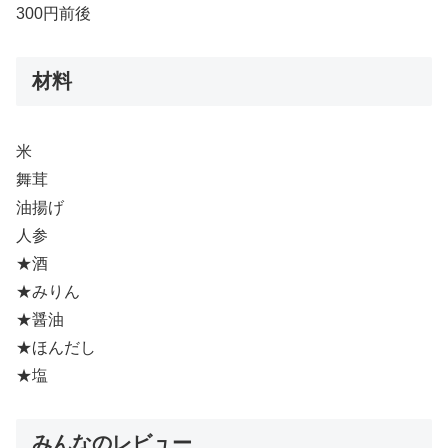
300円前後
材料
米
舞茸
油揚げ
人参
★酒
★みりん
★醤油
★ほんだし
★塩
みんなのレビュー