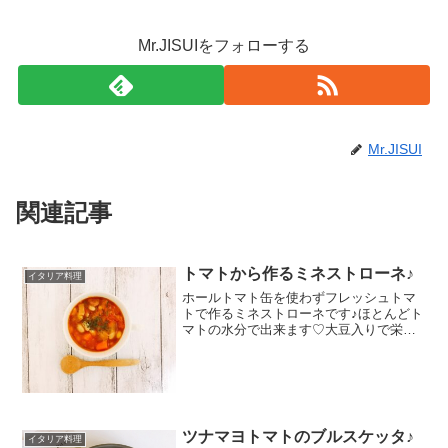
Mr.JISUIをフォローする
Mr.JISUI
関連記事
トマトから作るミネストローネ♪
イタリア料理
ホールトマト缶を使わずフレッシュトマ
トで作るミネストローネです♪ほとんどト
マトの水分で出来ます♡大豆入りで栄養
満点！朝食にも(^^) レシピはこちら （楽
天レシピ） 約30分 300円前後 材料オリー
ブオイルにんにく人参玉ねぎバタートマ
トウ...
ツナマヨトマトのブルスケッタ♪
イタリア料理