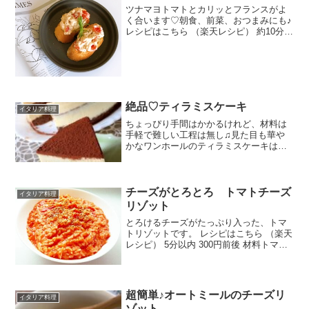
ツナマヨトマトとカリッとフランスがよ
く合います♡朝食、前菜、おつまみにも♪
レシピはこちら （楽天レシピ） 約10分
100円以下 材料フランスパンオリーブオ
イルツナ缶マヨネーズミニトマト黒胡椒
みんなのレビュー
絶品♡ティラミスケーキ
イタリア料理
ちょっぴり手間はかかるけれど、材料は
手軽で難しい工程は無し♫見た目も華や
かなワンホールのティラミスケーキはバ
レンタインや記念日にぴったりです♡ レ
シピはこちら （楽天レシピ）
チーズがとろとろ トマトチーズ
イタリア料理
リゾット
とろけるチーズがたっぷり入った、トマ
トリゾットです。 レシピはこちら （楽天
レシピ） 5分以内 300円前後 材料トマト
水煮缶(カットタイプ)水タマネギバターご
飯コンソメ(固形又は顆粒)塩とろけるチー
ズ粗挽き黒胡椒みんなのレビュー
超簡単♪オートミールのチーズリ
イタリア料理
ゾット