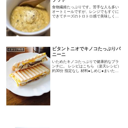
食物繊維たっぷりです。苦手な人も多い
オートミールですが、レンジでもすぐに
できてチーズのトロトロ感で美味しく食
べれます。 レシピはこちら （楽天レシ
ピ） 約10分 100円以下 材料オートミール
豆乳卵とろけるチーズコンソメキューブ
コショウ粉チ...
ビタントニオでキノコたっぷりパ
イタリア料理
ニーニ
いためたキノコたっぷりで健康的なブラ
ンチに。 レシピはこちら （楽天レシピ）
約30分 指定なし 材料●しめじ●まいたけ●
オリーブオイル●塩コショウ●にんにくす
りおろしたまごスライスチーズハム食パ
ン（8枚切り）みんなのレビュー