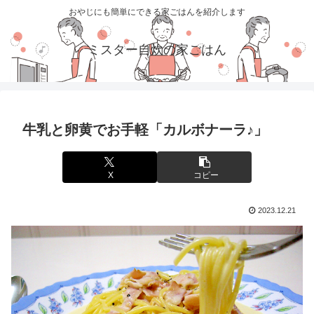
おやじにも簡単にできる家ごはんを紹介します
ミスター自炊の家ごはん
牛乳と卵黄でお手軽「カルボナーラ♪」
X
コピー
2023.12.21