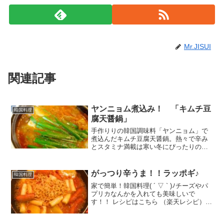
Mr.JISUI
関連記事
ヤンニョム煮込み！ 「キムチ豆
韓国料理
腐天醤鍋」
手作りりの韓国調味料「ヤンニョム」で
煮込んだキムチ豆腐天醤鍋。熱々で辛み
とスタミナ満載は寒い冬にぴったりのチ
ゲです。 レシピはこちら （楽天レシピ）
約30分 指定なし 材料白菜キムチ豚バラ日
本酒(下味用)塩(下味用)豆腐山なめこニラ
がっつり辛うま！！ラッポギ♪
韓国料理
ごま油...
家で簡単！韓国料理( ´ ▽ ` )ﾉチーズやパ
プリカなんかを入れても美味しいで
す！！ レシピはこちら （楽天レシピ）
約10分 500円前後 材料トッポッキインス
タント麺ジャガイモソーセージ☆コチュ