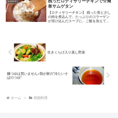
残ったロティサリーチキンで☆簡
韓国料理
単サムゲタン
【ロティサリーチキン】 残った骨と少し
の肉を煮込んで、たっぷりのコラーゲン
が溶け込んだスープに、ご飯を加えて簡
単サムゲタン！ レシピはこちら （楽天レ
シピ） 約30分 100円以下 材料ロティサリ
ーチキン（コストコ）温かいご飯溶き卵
塩みんな...
生きくらげ入り蒸し野菜
麺つゆは買いません♪我が家の“冷たいそ
ばのつゆ”
ホーム
韓国料理