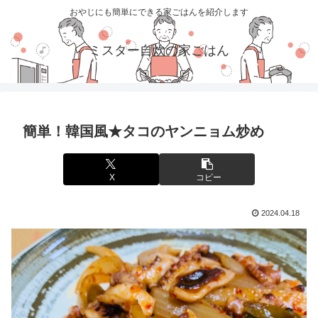
おやじにも簡単にできる家ごはんを紹介します
ミスター自炊の家ごはん
簡単！韓国風★タコのヤンニョム炒め
X
コピー
2024.04.18