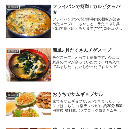
ジャン☆しょうゆ☆砂糖☆ニンニクチュ
ーブ...
フライパンで簡単♪ カルビクッパ
韓国料理
★
フライパン1つで簡単!!牛肉の旨味が染み
出たスープに、もやしとニラたっぷり具
沢山で食べ応えあります(*^-^*)コチュジャ
ン入りで甘辛味です☆ レシピはこちら
（楽天レシピ） 約15分 300円前後 材料牛
カルビ肉(牛小間でも)豆もやしor...
簡単♪ 具だくさんチゲスープ
韓国料理
チゲスープ、とっても簡単です♪ 今回は
刺身のツマが余っていたのでそれも入れ
てみました！おいしかったです レシピは
こちら （楽天レシピ） 約10分 100円以下
材料【具材】乾燥わかめ油揚げ(カット済
み)いりごま刺身のツマ(あれば)卵【スー
プ...
おうちでサムギョプサル
韓国料理
家でもサムギョプサルができました。 レ
シピはこちら （楽天レシピ） 約30分 500
円前後 材料豚バラブロック白菜キムチ長
ネギ●ごま油●唐辛子粉●塩サニーレタ
ス、エゴマの葉など青唐辛子○ごま油、塩
コチュジャンみんなのレビュー